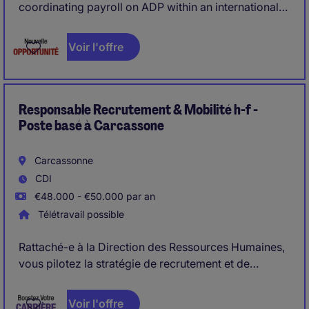
coordinating payroll on ADP within an international
environment, ensuring data accuracy, timely delivery,
and regulatory compliance, while contributing to the
Voir l'offre
continuous improvement of existing processes.
Responsable Recrutement & Mobilité h-f -
Poste basé à Carcassone
Carcassonne
CDI
€48.000 - €50.000 par an
Télétravail possible
Rattaché-e à la Direction des Ressources Humaines,
vous pilotez la stratégie de recrutement et de
mobilité interne de l'entreprise dans un
environnement multisites
Voir l'offre