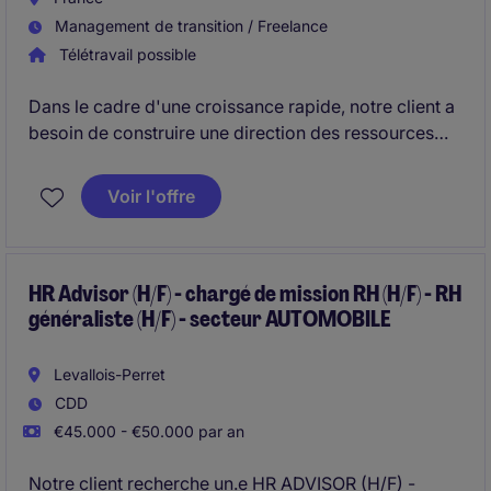
Management de transition / Freelance
Télétravail possible
Dans le cadre d'une croissance rapide, notre client a
besoin de construire une direction des ressources
humaines à la hauteur de leurs ambitions. Il recherche
donc un manager de transition dans le cadre d'une
Voir l'offre
mission de 2 ans (en mi-temps) afin de tout mettre en
place.
HR Advisor (H/F) - chargé de mission RH (H/F) - RH
généraliste (H/F) - secteur AUTOMOBILE
Levallois-Perret
CDD
€45.000 - €50.000 par an
Notre client recherche un.e HR ADVISOR (H/F) -