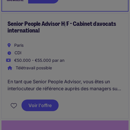
Senior People Advisor H/F - Cabinet d'avocats
international
Paris
CDI
€50.000 - €55.000 par an
Télétravail possible
En tant que Senior People Advisor, vous êtes un
interlocuteur de référence auprès des managers sur
les enjeux RH opérationnels et contribuez à des
projets structurants, dans une logique d'amélioration
Voir l'offre
continue et d'optimisation des pratiques.