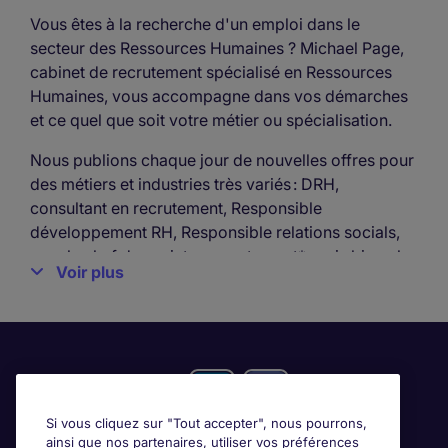
Vous êtes à la recherche d'un emploi dans le
secteur des Ressources Humaines ? Michael Page,
cabinet de recrutement spécialisé en Ressources
Humaines, vous accompagne dans vos démarches
et ce quel que soit votre métier ou spécialisation.
Nous publions chaque jour de nouvelles offres pour
des métiers et industries très variés : DRH,
consultant en recrutement, Responsible
développement RH, Responsible relations socials,
coach, chef de projet e-recrutement*, mais bien plus
Voir plus
encore.
Notre cabinet de recrutement spécialisé dans le
secteur des Ressources Humaines est reconnu dans
le meilleur accompagnement de ces métiers.
Maximisez vos chances de trouver l’emploi de vos
Si vous cliquez sur "Tout accepter", nous pourrons,
rêves dans les Ressources Humaines grâce à
ainsi que nos partenaires, utiliser vos préférences