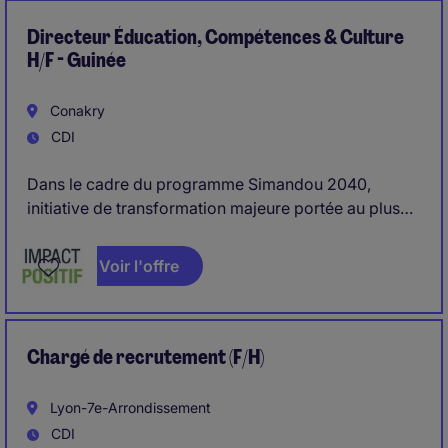
Directeur Éducation, Compétences & Culture
H/F - Guinée
Conakry
CDI
Dans le cadre du programme Simandou 2040,
initiative de transformation majeure portée au plus
haut niveau de l'État, nous recrutons un Directeur
Éducation & Culture. Ce rôle s'inscrit dans une
Voir l'offre
ambition forte : structurer les fondations éducatives
et culturelles du pays afin d'accompagner
durablement son développement économique,
industriel et sociétal.
Chargé de recrutement (F/H)
Lyon-7e-Arrondissement
CDI