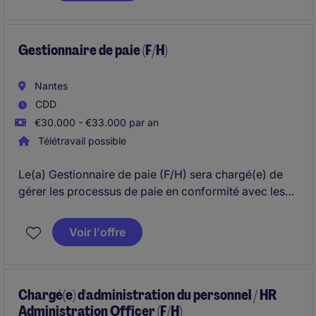
un périmètre riche et transversal, au cœur des enjeux
RH, financiers et administratifs.
Gestionnaire de paie (F/H)
Nantes
CDD
€30.000 - €33.000 par an
Télétravail possible
Le(a) Gestionnaire de paie (F/H) sera chargé(e) de
gérer les processus de paie en conformité avec les
réglementations en vigueur ainsi que l'administration
du personnel. Ce poste nécessite une expertise
Voir l'offre
technique dans la gestion administrative et la paie.
Chargé(e) d'administration du personnel / HR
Administration Officer (F/H)