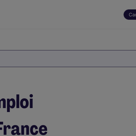
Ca
mploi
France