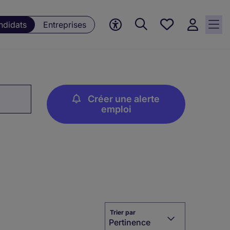
Mes offres, 0
ndidats
Entreprises
Offres
sauvegardées
Créer une alerte
emploi
Trier par
Pertinence