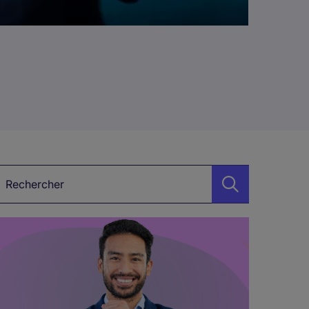
étier, Secteur, Mot-clé…