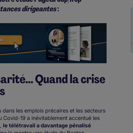
stances dirigeantes
:
arité… Quand la crise
és
dans les emplois précaires et les secteurs
du Covid-19 a inévitablement accentué les
t,
le télétravail a davantage pénalisé
mme le montre une étude du Boston