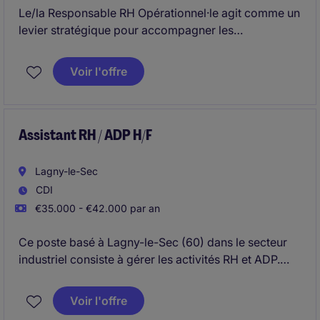
Le/la Responsable RH Opérationnel·le agit comme un
levier stratégique pour accompagner les
transformations organisationnelles. Il joue un rôle de
Business Partner, structure et déploie la stratégie RH
Voir l'offre
au plus près des terrtioires tout en suivant la stratégie
du siège.
Assistant RH / ADP H/F
Lagny-le-Sec
CDI
€35.000 - €42.000 par an
Ce poste basé à Lagny-le-Sec (60) dans le secteur
industriel consiste à gérer les activités RH et ADP.
Vous serez responsable de l'administration des
ressources humaines ainsi que de la paie pour
Voir l'offre
soutenir les opérations de l'entreprise.