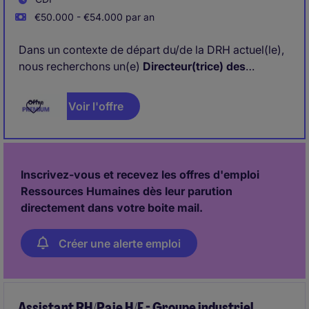
€50.000 - €54.000 par an
Dans un contexte de départ du/de la DRH actuel(le),
nous recherchons un(e)
Directeur(trice) des
Ressources Humaines.
Voir l'offre
Membre du
Codir,
vous jouez un rôle clé dans la
stratégie globale tout en conservant une forte
implication opérationnelle. Vous vous appuyez sur
une équipe de 3 collaborateurs(trices).
Inscrivez-vous et recevez les offres d'emploi
Ressources Humaines dès leur parution
directement dans votre boite mail.
Créer une alerte emploi
Assistant RH/Paie H/F - Groupe industriel