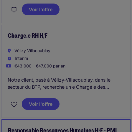
Voir l'offre
Chargé.e RH H/F
Vélizy-Villacoublay
Interim
€43.000 - €47.000 par an
Notre client, basé à Vélizy-Villacoublay, dans le
secteur du BTP, recherche un·e Chargé·e des
Ressources Humaines pour une missions de 4 mois
afin d'accompagner les équipes et les responsables
Voir l'offre
opérationnel·les.
Responsable Ressources Humaines H/F - PMI