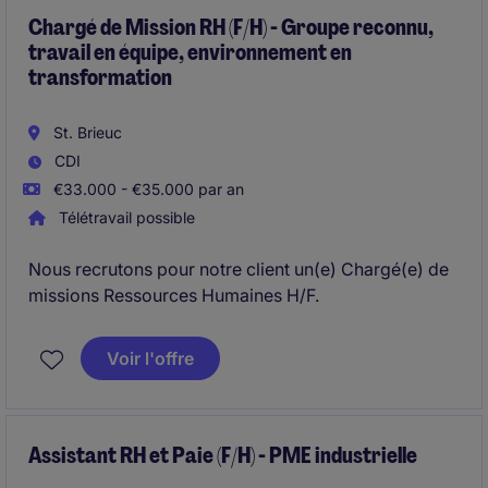
l'attractivité de l'entreprise.
Chargé de Mission RH (F/H) - Groupe reconnu,
travail en équipe, environnement en
transformation
St. Brieuc
CDI
€33.000 - €35.000 par an
Télétravail possible
Nous recrutons pour notre client un(e) Chargé(e) de
missions Ressources Humaines H/F.
Voir l'offre
Assistant RH et Paie (F/H) - PME industrielle