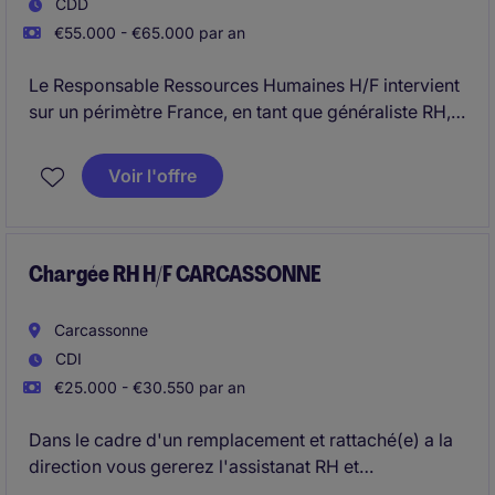
CDD
€55.000 - €65.000 par an
Le Responsable Ressources Humaines H/F intervient
sur un périmètre France, en tant que généraliste RH,
avec une forte dimension relations sociales. Notre
client du secteur du BTP, ingénierie / bureau d'études
Voir l'offre
est basé à Elancourt (78).
Chargée RH H/F CARCASSONNE
Carcassonne
CDI
€25.000 - €30.550 par an
Dans le cadre d'un remplacement et rattaché(e) a la
direction vous gererez l'assistanat RH et
l'administration du personnel.