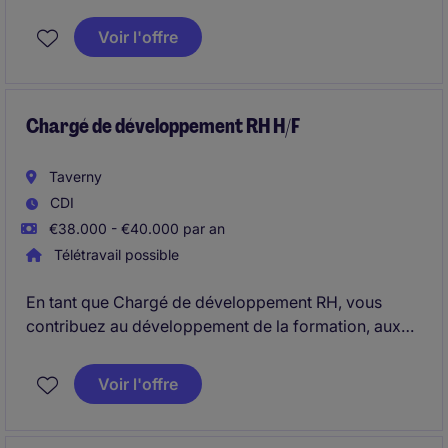
Humaines en CDI.
Voir l'offre
Chargé de développement RH H/F
Taverny
CDI
€38.000 - €40.000 par an
Télétravail possible
En tant que Chargé de développement RH, vous
contribuez au développement de la formation, aux
recrutements et au rayonnement de la marque
employeur en proposant des actions à forte valeur
Voir l'offre
ajoutée. Véritable partenaire des équipes RH et
opérationnelles, vous contribuerez à renforcer
l'expérience collaborateur tout en développant