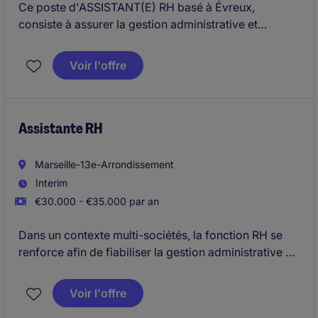
Ce poste d'ASSISTANT(E) RH basé à Évreux,
consiste à assurer la gestion administrative et
opérationnelle des ressources humaines. Vous serez
un(e) acteur(rice) clé dans le soutien aux activités RH
Voir l'offre
et dans la coordination des processus internes.
Assistante RH
Marseille-13e-Arrondissement
Interim
€30.000 - €35.000 par an
Dans un contexte multi-sociétés, la fonction RH se
renforce afin de fiabiliser la gestion administrative du
personnel et sécuriser la production de la paie. Ce
poste intervient en support direct des collaborateurs
Voir l'offre
et garantit la fluidité des processus RH et paie.