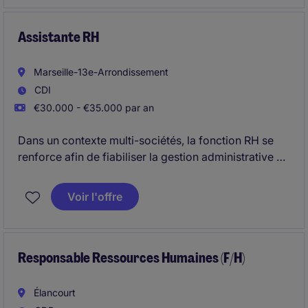
Assistante RH
Marseille-13e-Arrondissement
CDI
€30.000 - €35.000 par an
Dans un contexte multi-sociétés, la fonction RH se
renforce afin de fiabiliser la gestion administrative du
personnel et sécuriser la production de la paie. Ce
poste intervient en support direct des collaborateurs
Voir l'offre
et garantit la fluidité des processus RH et paie.
Responsable Ressources Humaines (F/H)
Élancourt