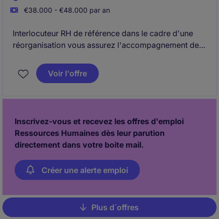
€38.000 - €48.000 par an
Interlocuteur RH de référence dans le cadre d'une
réorganisation vous assurez l'accompagnement des
salariés, coordonnez les échanges avec les équipes
internes et le cabinet d'outplacement, pilotez les
Voir l'offre
suivis administratifs et budgétaires, résolvez les
anomalies et garantissez la fiabilité des données.
Inscrivez-vous et recevez les offres d'emploi
Ressources Humaines dès leur parution
directement dans votre boite mail.
Créer une alerte emploi
Plus d´offres
Pagination