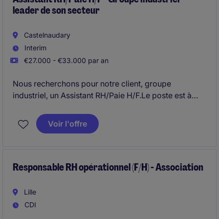
leader de son secteur
Castelnaudary
Interim
€27.000 - €33.000 par an
Nous recherchons pour notre client, groupe
industriel, un Assistant RH/Paie H/F.Le poste est à
pourvoir en intérim 6mois et est basé à
Castelnaudary. Vous intervenez en support d'un
Voir l'offre
service paie récemment centralisé, dans un contexte
de structuration et de volume important, avec un rôle
clé d'appui opérationnel et analytique auprès de la
responsable et de l'équipe.
Responsable RH opérationnel (F/H) - Association
Lille
CDI