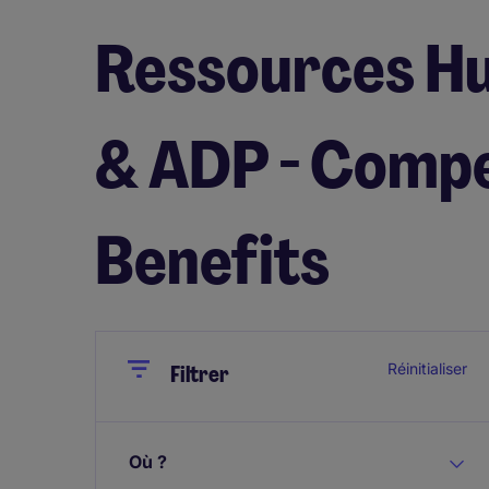
Ressources Hu
& ADP - Compe
Benefits
Close
Close
Réinitialiser
Filtrer
Où ?