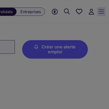
Mes offres, 0
ndidats
Entreprises
Offres
sauvegardées
Créer une alerte
emploi