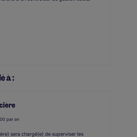
é à :
cière
00 par an
(ère) sera chargé(e) de superviser les