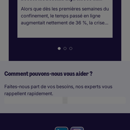
profils web spécialisés
co
Alors que dès les premières semaines du
La
confinement, le temps passé en ligne
ar
augmentait nettement de 36 %, la crise…
co
Comment pouvons-nous vous aider ?
Faites-nous part de vos besoins, nos experts vous
rappellent rapidement.
Mobile skeleton