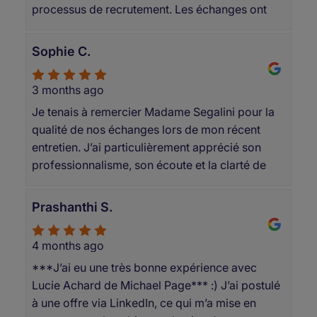
processus de recrutement. Les échanges ont
confiance, ce qui m’a permis d’avancer
été clairs, réguliers et constructifs, avec une
sereinement jusqu’à la finalisation positive de
vraie écoute de mon parcours, de mes attentes
mon recrutement. Je la remercie sincèrement
Sophie C.
et de mes contraintes. J’ai particulièrement
pour son accompagnement de qualité et la
apprécié la qualité du suivi, la transparence des
recommande sans hésitation.
3 months ago
informations transmises et le sérieux dans la
Je tenais à remercier Madame Segalini pour la
mise en relation avec l’entreprise. C’est un
qualité de nos échanges lors de mon récent
cabinet de recrutement que je recommande
entretien. J’ai particulièrement apprécié son
pour son professionnalisme et la qualité de son
professionnalisme, son écoute et la clarté de
accompagnement.
ses explications tout au long du processus.
Cela a rendu l’expérience très agréable et
Prashanthi S.
fluide, ce qui est suffisamment rare pour être
souligné. Merci encore pour votre
4 months ago
accompagnement.
***J’ai eu une très bonne expérience avec
Lucie Achard de Michael Page*** :) J’ai postulé
à une offre via LinkedIn, ce qui m’a mise en