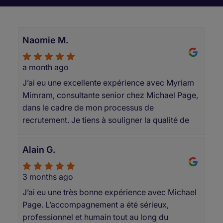
Nos clients et candidats parlent de nous
Naomie M.
a month ago
J’ai eu une excellente expérience avec Myriam
Mimram, consultante senior chez Michael Page,
dans le cadre de mon processus de
recrutement. Je tiens à souligner la qualité de
son accompagnement tout au long du
processus. Myriam a su faire preuve d’un grand
Alain G.
professionnalisme. Ses conseils, son suivi
régulier et sa capacité à m’accompagner avec
3 months ago
justesse ont été particulièrement appréciables.
J’ai eu une très bonne expérience avec Michael
Le processus a été assez long, mais Myriam a
Page. L’accompagnement a été sérieux,
toujours été présente, disponible et rassurante à
professionnel et humain tout au long du
chaque étape. Elle a su instaurer une relation de