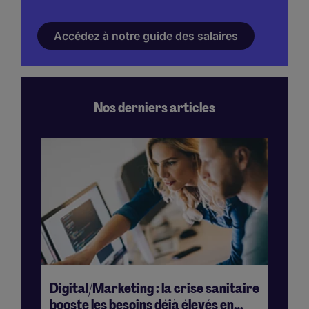
Accédez à notre guide des salaires
Nos derniers articles
Digital/Marketing : la crise sanitaire
Di
booste les besoins déjà élevés en
Co