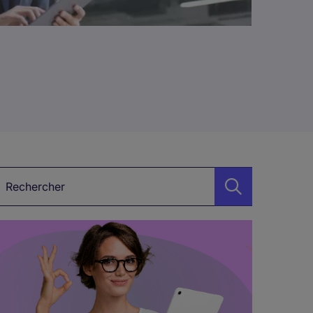
étier, Secteur, Mot-clé…