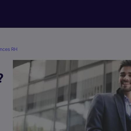
nces RH
?