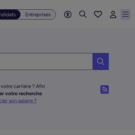
Mes offres, 0
ndidats
Entreprises
Offres
sauvegardées
ur, Mot-clé…
votre carrière ? Afin
er votre recherche
er son salaire ?
miser votre
ncore rebondir après