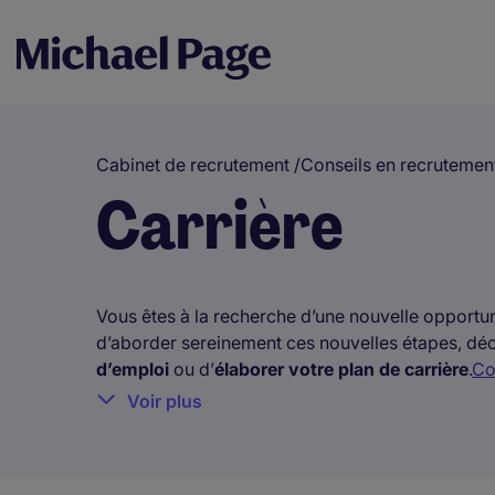
Cabinet de recrutement
/
Conseils en recrutemen
Carrière
Vous êtes à la recherche d’une nouvelle opportun
d’aborder sereinement ces nouvelles étapes, déc
d’emploi
ou d’
élaborer votre plan de carrière
.
Co
Comment écrire une lettre de motivation efficace
Voir plus
candidature, mettre votre CV et lettre de motivat
un refus de candidature.