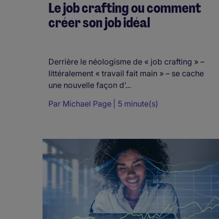
Le job crafting ou comment
créer son job idéal
Derrière le néologisme de « job crafting » –
littéralement « travail fait main » – se cache
une nouvelle façon d’...
Par
Michael Page
5 minute(s)