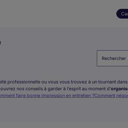
Ca
t
Métier, Secte
ité professionnelle ou vous vous trouvez à un tournant dans 
ouvrez nos conseils à garder à l’esprit au moment d’
organis
mment faire bonne impression en entretien ?
Comment négoci
 ?
Retrouvez ici toutes les astuces de Michael Page pour opti
ion en valeur mais aussi faire la différence en entretien ou e