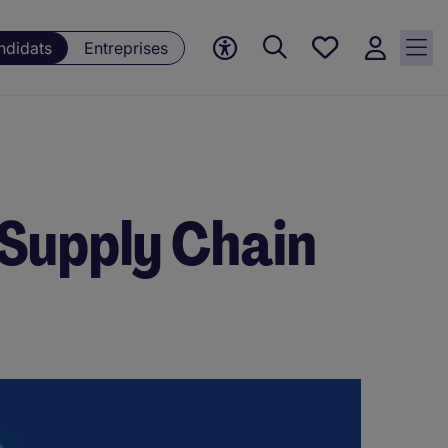
Mes offres, 0
ndidats
Entreprises
Offres
sauvegardées
 Supply Chain