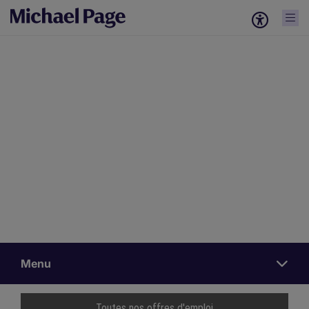
Votre espace Page Online
Menu
MP
Interim
Management
Toutes nos offres d'emploi