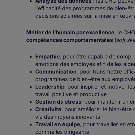
Analyse des données
: les CHO peuven
l'efficacité des programmes de bien-êt
décisions éclairées sur la mise en œ
Métier de l’humain par excellence
, le CH
compétences comportementales
(
soft ski
Empathie
, pour être capable de compre
émotions des employés afin de les aider
Communication
, pour transmettre effica
programmes de bien-être aux employé
Leadership
, pour inspirer et motiver le
travail positive et productive
Gestion du stress
, pour maintenir un e
Créativité
, pour améliorer le bien-être
via des moyens innovants
Travail en équipe
, pour travailler en é
comme les dirigeants