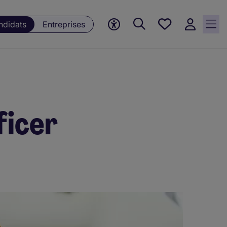
Mes offres, 0
ndidats
Entreprises
Offres
sauvegardées
ficer