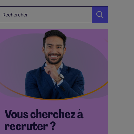
étier, Secteur, Mot-clé…
Vous cherchez à
recruter ?