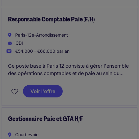
des enjeux du secteur des collectivités territoriales et
du secteur public et gouvernement.
Responsable Comptable Paie (F/H)
Paris-12e-Arrondissement
CDI
€54.000 - €66.000 par an
Ce poste basé à Paris 12 consiste à gérer l'ensemble
des opérations comptables et de paie au sein du
secteur des services aux entreprises. Le(a)
responsable comptable paie sera en charge de
Voir l'offre
superviser les processus financiers et les obligations
sociales.
Gestionnaire Paie et GTA H/F
Courbevoie