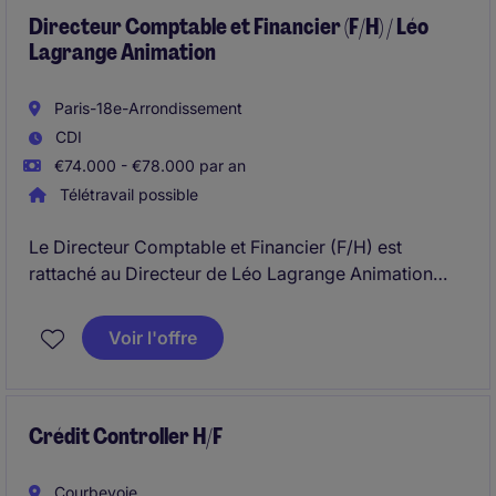
Directeur Comptable et Financier (F/H) / Léo
Lagrange Animation
Paris-18e-Arrondissement
CDI
€74.000 - €78.000 par an
Télétravail possible
Le Directeur Comptable et Financier (F/H) est
rattaché au Directeur de Léo Lagrange Animation
hiérarchiquement et au Directeur Administratif et
Financier Groupe et sera en charge de tenir la
Voir l'offre
comptabilité de Léo Lagrange Animation
conformément aux règles et objectifs définis par la
Fédération.
Crédit Controller H/F
Courbevoie