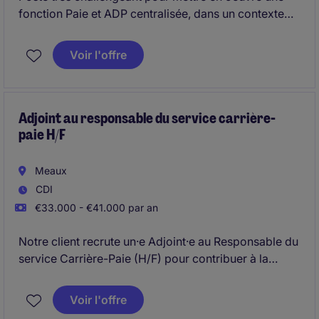
fonction Paie et ADP centralisée, dans un contexte
industriels multi-sites. Enjeux d'harmonisation de
processus et de coordination d'équipe, le tout au
Voir l'offre
sein d'un contexte international.
Adjoint au responsable du service carrière-
paie H/F
Meaux
CDI
€33.000 - €41.000 par an
Notre client recrute un·e Adjoint·e au Responsable du
service Carrière-Paie (H/F) pour contribuer à la
sécurisation de la paie, à la gestion statutaire et à
l'amélioration continue des processus RH. Basé·e à
Voir l'offre
Meaux (77), ce poste stratégique s'inscrit au cœur