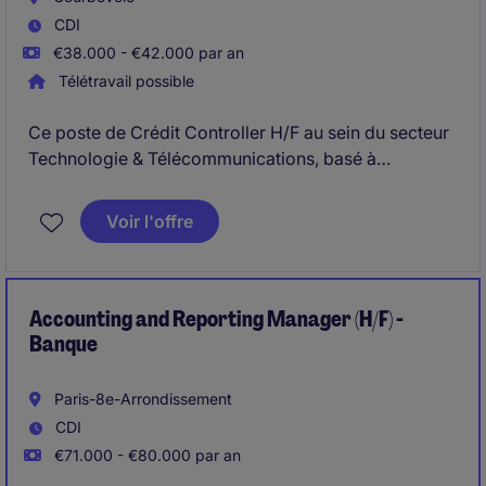
CDI
€38.000 - €42.000 par an
Télétravail possible
Ce poste de Crédit Controller H/F au sein du secteur
Technologie & Télécommunications, basé à
Courbevoie, consiste à gérer efficacement les
comptes clients et à minimiser les risques financiers.
Voir l'offre
Vous serez en charge des processus de
recouvrement et de l'analyse des données
financières pour assurer la stabilité des flux de
trésorerie.
Accounting and Reporting Manager (H/F) -
Banque
Paris-8e-Arrondissement
CDI
€71.000 - €80.000 par an