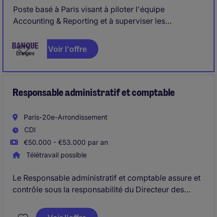
Poste basé à Paris visant à piloter l'équipe
Accounting & Reporting et à superviser les
reportings financiers, réglementaires et de
performance, en lien étroit avec le siège.
Voir l'offre
Responsable du contrôle financier, du budget, de la
conformité réglementaire et de l'amélioration des
प्रक्रédures et outils, avec un rôle clé de coordination
interne et de conseil stratégique
Responsable administratif et comptable
Paris-20e-Arrondissement
CDI
€50.000 - €53.000 par an
Télétravail possible
Le Responsable administratif et comptable assure et
contrôle sous la responsabilité du Directeur des
établissements et en lien avec la Direction financière
de l'Association, la gestion financière, comptable,