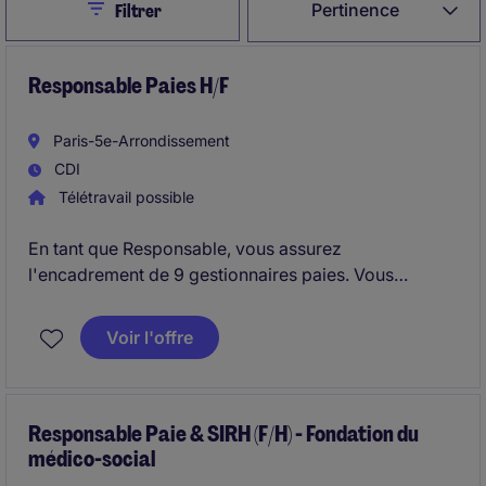
Close
Pertinence
Filtrer
Responsable Paies H/F
Paris-5e-Arrondissement
CDI
Télétravail possible
En tant que Responsable, vous assurez
l'encadrement de 9 gestionnaires paies. Vous
garantissez la production et l'exactitude de la paie,
des déclarations sociales et fiscales de
Voir l'offre
l'établissement, ainsi que leurs paiements dans les
délais impartis. Vous vous assurez chaque mois du
respect du calendrier de la paie ainsi que des DSN.
Responsable Paie & SIRH (F/H) - Fondation du
médico-social