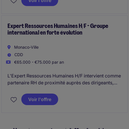
Voir l'offre
budgétaire et administrative des 3 établissements.
Expert Ressources Humaines H/F - Groupe
international en forte évolution
Monaco-Ville
CDD
€65.000 - €75.000 par an
L'Expert Ressources Humaines H/F intervient comme
partenaire RH de proximité auprès des dirigeants,
managers et équipes RH locales sur l'ensemble des
problématiques opérationnelles, organisationnelles,
Voir l'offre
managériales et sociojuridiques.