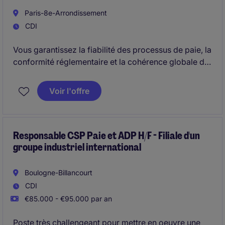
Paris-8e-Arrondissement
CDI
Vous garantissez la fiabilité des processus de paie, la
conformité réglementaire et la cohérence globale du
SIRH, tout en encadrant une équipe composée d'un
Chargé de paie et d'un Chargé SIRH.
Voir l'offre
Responsable CSP Paie et ADP H/F - Filiale d'un
groupe industriel international
Boulogne-Billancourt
CDI
€85.000 - €95.000 par an
Poste très challengeant pour mettre en oeuvre une