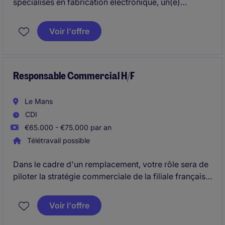
spécialisés en fabrication électronique, un(e)
Responsable Commercial(e) pour développer
l'activité sur différents secteurs.
Voir l'offre
Responsable Commercial H/F
Le Mans
CDI
€65.000 - €75.000 par an
Télétravail possible
Dans le cadre d'un remplacement, votre rôle sera de
piloter la stratégie commerciale de la filiale française,
développer un portefeuille de clients clés et de
manager une équipe d'une quinzaine de
Voir l'offre
collaborateurs (commerciaux itinérants et
sédentaires).