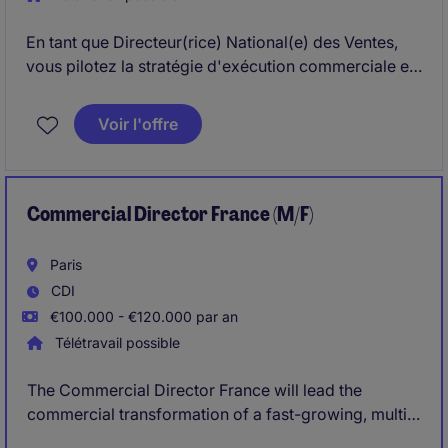
En tant que Directeur(rice) National(e) des Ventes,
vous pilotez la stratégie d'exécution commerciale et
la performance des équipes terrain à l'échelle
nationale. Véritable relais entre la stratégie
Voir l'offre
commerciale et sa mise en œuvre opérationnelle,
vous accompagnez la croissance de l'entreprise
auprès des réseaux spécialisés, des distributeurs et
des professionnels du secteur.
Commercial Director France (M/F)
Paris
CDI
€100.000 - €120.000 par an
Télétravail possible
The Commercial Director France will lead the
commercial transformation of a fast-growing, multi-
entity organisation, driving alignment, performance