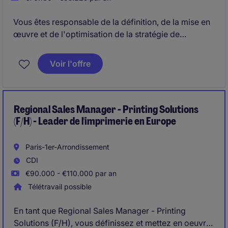
Vous êtes responsable de la définition, de la mise en
œuvre et de l'optimisation de la stratégie de
distribution sur l'ensemble du territoire . Vous
garantissez la disponibilité des produits, la qualité de
Voir l'offre
l'exécution commerciale et la performance du réseau
de distribution en pilotant les équipes commerciales
et distributeurs en veillant à l'efficacité du modèle
Route-to-Market (RTM) et à son adaptation aux
Regional Sales Manager - Printing Solutions
spécificités de Madagascar.
(F/H) - Leader de l'imprimerie en Europe
Paris-1er-Arrondissement
CDI
€90.000 - €110.000 par an
Télétravail possible
En tant que Regional Sales Manager - Printing
Solutions (F/H), vous définissez et mettez en oeuvre