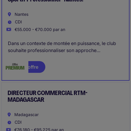
Nantes
CDI
€55.000 - €70.000 par an
Dans un contexte de montée en puissance, le club
souhaite professionnaliser son approche
commerciale et marketing, renforcer ses revenus et
accroître son rayonnement auprès des partenaires
Voir l'offre
économiques.
DIRECTEUR COMMERCIAL RTM-
MADAGASCAR
Madagascar
CDI
€76.180 - €95.225 par an