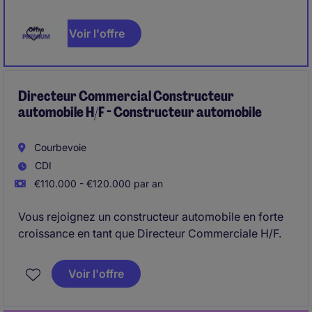
la stratégie commerciale permettant d'atteindre les
objectifs discutés avec votre Direction Générale.
Voir l'offre
Vous consolidez et développez le flux d'affaires
avec un portefeuille de clients grands comptes
variés (distribution, FMCG, Agences...).
Directeur Commercial Constructeur
automobile H/F - Constructeur automobile
Courbevoie
CDI
€110.000 - €120.000 par an
Vous rejoignez un constructeur automobile en forte
croissance en tant que Directeur Commerciale H/F.
Voir l'offre