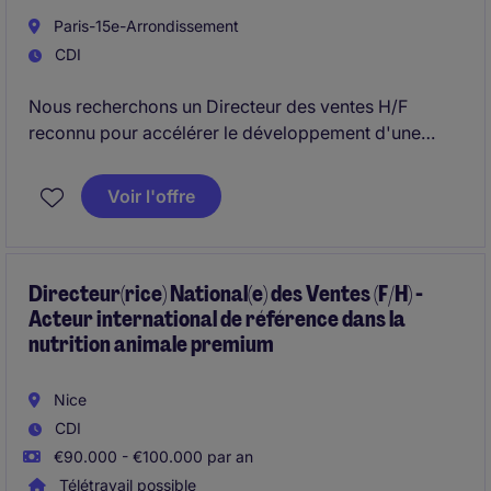
Paris-15e-Arrondissement
CDI
Nous recherchons un Directeur des ventes H/F
reconnu pour accélérer le développement d'une
activité stratégique auprès du réseau officinal
français.
Voir l'offre
Véritable leader de terrain, vous animerez les
équipes commerciales et construirez une croissance
durable grâce à votre parfaite connaissance de la
Directeur(rice) National(e) des Ventes (F/H) -
Acteur international de référence dans la
distribution en pharmacie.
nutrition animale premium
Nice
CDI
€90.000 - €100.000 par an
Télétravail possible