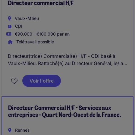
Directeur commercial H/F
Vaulx-Milieu
CDI
€90.000 - €100.000 par an
Télétravail possible
Directeur(trice) Commercial(e) H/F - CDI basé à
Vaulx-Milieu. Rattaché(e) au Directeur Général, le/la
Directeur(trice) Commercial(e) H/F définit et déploie
la stratégie commerciale en France et à
Voir l'offre
l'international, pilote les équipes et accélère le
développement export. Véritable membre du
Management Group, le/la Directeur(trice)
Commercial(e) H/F contribue à la transformation
Directeur Commercial H/F - Services aux
commerciale de l'entreprise depuis Vaulx-Milieu.
entreprises - Quart Nord-Ouest de la France.
Rennes