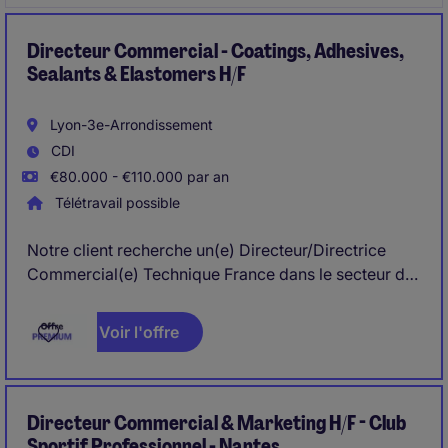
Directeur Commercial - Coatings, Adhesives,
Sealants & Elastomers H/F
Lyon-3e-Arrondissement
CDI
€80.000 - €110.000 par an
Télétravail possible
Notre client recherche un(e) Directeur/Directrice
Commercial(e) Technique France dans le secteur de
la distribution de matières premières et spécialités
techniques, basé(e) en France (Paris, Lyon ou proche
Voir l'offre
Bondues), afin de piloter la croissance commerciale
sur les marchés CASE (Coatings, Adhesives,
Sealants & Elastomers) et recruter une équipe
dédiée.
Directeur Commercial & Marketing H/F - Club
Sportif Professionnel - Nantes.