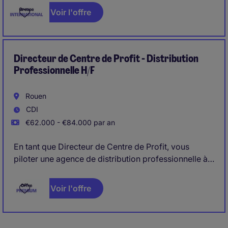
and sustainable growth across the French market.
Voir l'offre
Operating within the Safety & Compliance Services
sector, the role will be instrumental in building a
unified commercial platform, harmonising teams,
processes and sales practices to support the
Directeur de Centre de Profit - Distribution
company's next phase of expansion.
Professionnelle H/F
Rouen
CDI
€62.000 - €84.000 par an
En tant que Directeur de Centre de Profit, vous
piloter une agence de distribution professionnelle à
Rouen pour la zone Sud 76, 27, Nord 78. Vous
encadrez une équipe de 25 personnes dont 8
Voir l'offre
commerciaux itinérants.