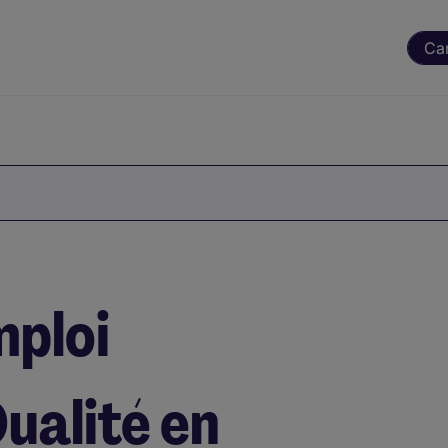
Ca
mploi
ualité en