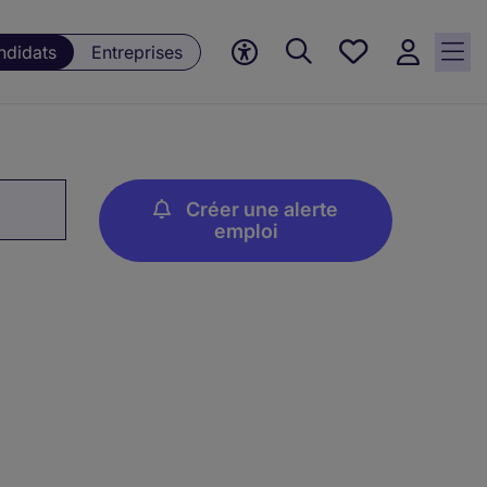
Mes offres, 0
ndidats
Entreprises
Offres
sauvegardées
Créer une alerte
emploi