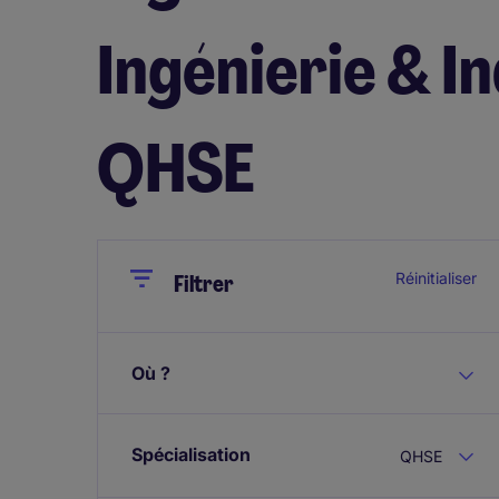
Ingénierie & In
QHSE
Close
Close
Réinitialiser
Filtrer
Où ?
Spécialisation
QHSE