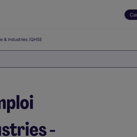
Ca
ie & Industries
/
QHSE
mploi
stries -