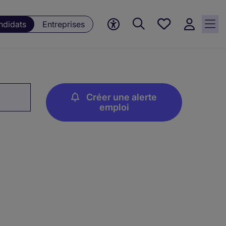
Mes offres, 0
ndidats
Entreprises
Offres
sauvegardées
Créer une alerte
emploi