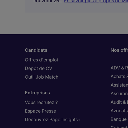
couvrant 26...
En savoir plus à propos de M
Candidats
Nos off
Offres d'emploi
ADV & Re
Dépôt de CV
Achats 
Outil Job Match
Assistan
Entreprises
Assuran
Audit &
Vous recrutez ?
Avocats,
Espace Presse
Banque 
Découvrez Page Insights+
Cabinet