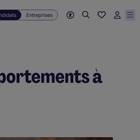
Mes offres, 0
ndidats
Entreprises
Offres
sauvegardées
mportements à