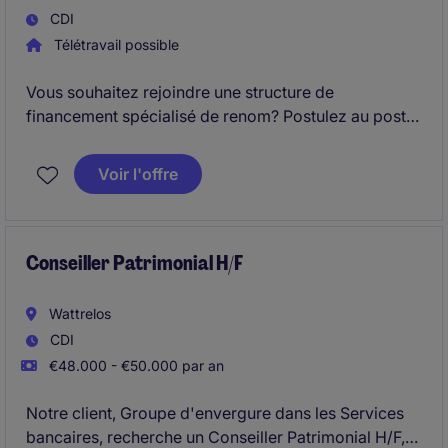
CDI
Télétravail possible
Vous souhaitez rejoindre une structure de
financement spécialisé de renom? Postulez au poste
de Gestionnaire de portefeuille affacturage
international H/F ! Basé(e) à la Défense, vous
Voir l'offre
intervenez au cœur de la relation clients et de la
gestion de contrats internationaux.
Conseiller Patrimonial H/F
Wattrelos
CDI
€48.000 - €50.000 par an
Notre client, Groupe d'envergure dans les Services
bancaires, recherche un Conseiller Patrimonial H/F,