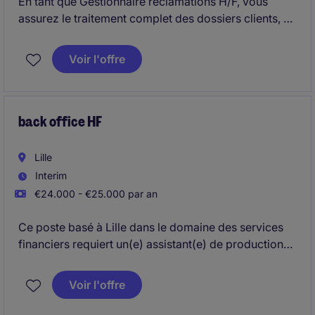
En tant que Gestionnaire réclamations H/F, vous
assurez le traitement complet des dossiers clients, de
leur réception jusqu'à leur résolution, dans un
objectif de satisfaction durable. Le poste est basé à
Voir l'offre
Champs-sur-Marne et s'inscrit dans une logique
d'amélioration continue et de conformité
réglementaire.
back office HF
Lille
Interim
€24.000 - €25.000 par an
Ce poste basé à Lille dans le domaine des services
financiers requiert un(e) assistant(e) de production
capable d'accompagner les processus administratifs
et opérationnels. Vous serez un(e) acteur(rice) clé
Voir l'offre
dans le soutien des activités bancaires et de services
financiers.