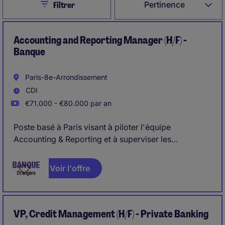
Close
Pertinence
Filtrer
Accounting and Reporting Manager (H/F) -
Banque
Paris-8e-Arrondissement
CDI
€71.000 - €80.000 par an
Poste basé à Paris visant à piloter l'équipe
Accounting & Reporting et à superviser les
reportings financiers, réglementaires et de
performance, en lien étroit avec le siège.
Voir l'offre
Responsable du contrôle financier, du budget, de la
conformité réglementaire et de l'amélioration des
प्रक्रédures et outils, avec un rôle clé de coordination
interne et de conseil stratégique
VP, Credit Management (H/F) - Private Banking