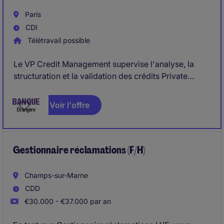
Paris
CDI
Télétravail possible
Le VP Credit Management supervise l'analyse, la
structuration et la validation des crédits Private
Banking, incluant financements immobiliers,
Lombard et solutions sur mesure. Il garantit la qualité
Voir l'offre
du portefeuille, la conformité réglementaire
française et le pilotage des risques en partenariat
avec les équipes commerciales et risques.
Gestionnaire réclamations (F/H)
Champs-sur-Marne
CDD
€30.000 - €37.000 par an