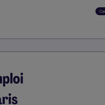
Ca
ploi
ris