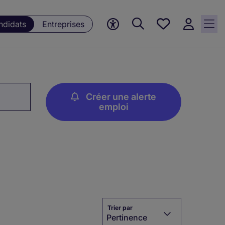
Mes offres, 0
ndidats
Entreprises
Offres
sauvegardées
Créer une alerte
emploi
Trier par
Pertinence