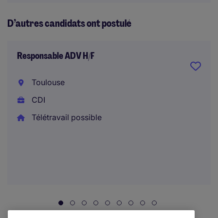
D’autres candidats ont postulé
Responsable ADV H/F
Toulouse
CDI
Télétravail possible