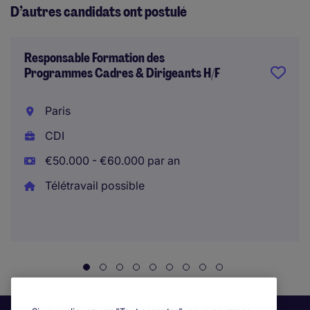
D’autres candidats ont postulé
Responsable Formation des
Programmes Cadres & Dirigeants H/F
Paris
CDI
€50.000 - €60.000 par an
Télétravail possible