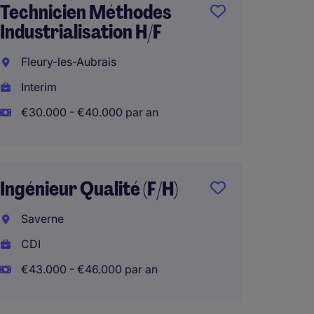
Technicien Méthodes
Ingéni
Industrialisation H/F
Prog
Aérona
Fleury-les-Aubrais
Pau
Interim
CDI
€30.000 - €40.000 par an
€46.00
Télétra
Ingénieur Qualité (F/H)
Saverne
Techni
CDI
H/F
€43.000 - €46.000 par an
Annem
CDI