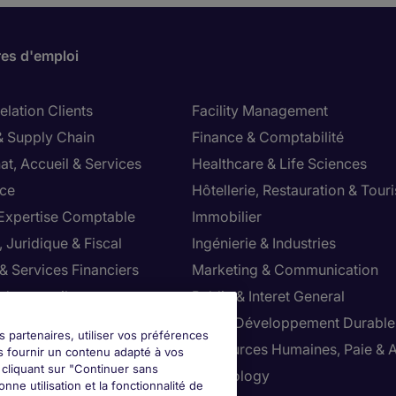
res d'emploi
lation Clients
Facility Management
& Supply Chain
Finance & Comptabilité
at, Accueil & Services
Healthcare & Life Sciences
ce
Hôtellerie, Restauration & Tour
 Expertise Comptable
Immobilier
 Juridique & Fiscal
Ingénierie & Industries
& Services Financiers
Marketing & Communication
 de conseil
Public & Interet General
cial
RSE & Développement Durable
s partenaires, utiliser vos préférences
ction
Ressources Humaines, Paie & 
s fournir un contenu adapté à vos
n cliquant sur "Continuer sans
ts
Technology
nne utilisation et la fonctionnalité de