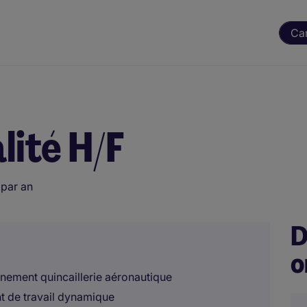
Ca
lité H/F
par an
D
o
nnement quincaillerie aéronautique
nt de travail dynamique