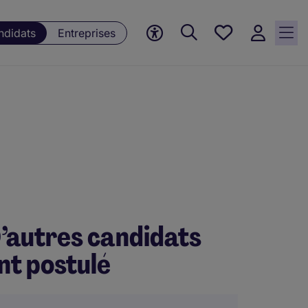
Mes offres, 0
ndidats
Entreprises
Offres
sauvegardées
’autres candidats
nt postulé