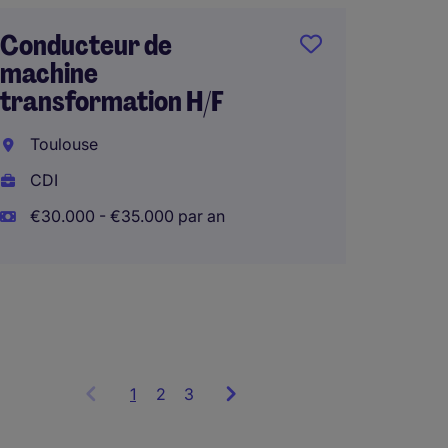
€40.00
Conducteur de
machine
transformation H/F
Techni
Toulouse
produc
CDI
Bourg
€30.000 - €35.000 par an
Interi
€25.00
1
Showing
2
3
items
1