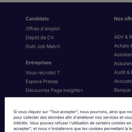
Candidats
Nos off
Offres d'emploi
ADV & Re
Dépôt de CV
Achats 
Outil Job Match
Assistan
Entreprises
Assuran
Audit &
Vous recrutez ?
Avocats,
Espace Presse
Banque 
Découvrez Page Insights+
Cabinet
Contact
Commer
Si vous cliquez sur "Tout accepter", nous pourrons, ainsi que no
Nos bureaux en France
Constru
pour collecter des données afin d'améliorer nos services et vou
intérêts. Vous pouvez refuser l'utilisation de certains cookies e
Nous contacter
Dirigean
accepter", et nous n'installerons que les cookies permettant la bo