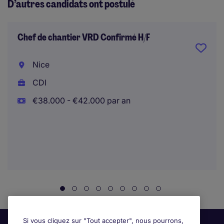
D’autres candidats ont postulé
Chef de chantier VRD Confirmé H/F
Nice
CDI
€38.000 - €42.000 par an
Si vous cliquez sur "Tout accepter", nous pourrons,