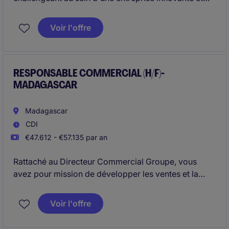
dynamique en participant à son développement ?
Voir l'offre
RESPONSABLE COMMERCIAL (H/F)-
MADAGASCAR
Madagascar
CDI
€47.612 - €57.135 par an
Rattaché au Directeur Commercial Groupe, vous
avez pour mission de développer les ventes et la
présence des produits agroalimentaires sur votre
périmètre d'intervention. Vous définissez et mettez
Voir l'offre
en œuvre la stratégie commerciale, sécurisez la
chaîne logistique par la mise en place d'entrepôts