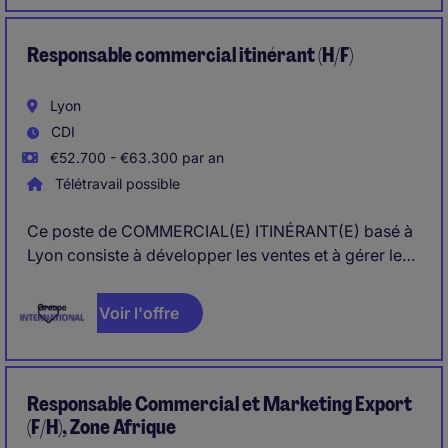
Responsable commercial itinérant (H/F)
Lyon
CDI
€52.700 - €63.300 par an
Télétravail possible
Ce poste de COMMERCIAL(E) ITINÉRANT(E) basé à
Lyon consiste à développer les ventes et à gérer les
relations commerciales avec les clients . Vous serez
responsable de l'identification des opportunités de
Voir l'offre
marché et de la mise en œuvre de stratégies pour
atteindre les objectifs définis sur la Zone Rhône
Alpes
Responsable Commercial et Marketing Export
(F/H), Zone Afrique