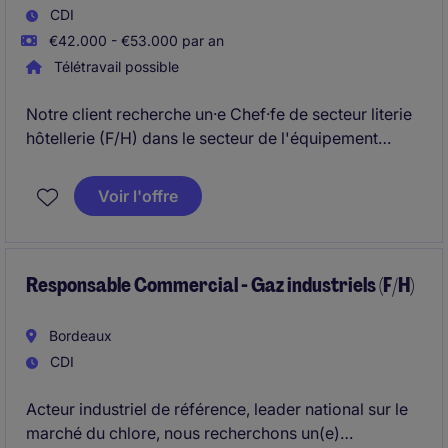
CDI
€42.000 - €53.000 par an
Télétravail possible
Notre client recherche un·e Chef·fe de secteur literie
hôtellerie (F/H) dans le secteur de l'équipement
professionnel, pour développer l'activité B2B
hôtellerie sur les départements 02, 08, 10, 51, 52, 55,
Voir l'offre
75, 77, 89, 91, 92, 93, 94 et 95, avec un rôle clé en
prescription, gestion de projets et développement
commercial terrain.
Responsable Commercial - Gaz industriels (F/H)
Bordeaux
CDI
Acteur industriel de référence, leader national sur le
marché du chlore, nous recherchons un(e)