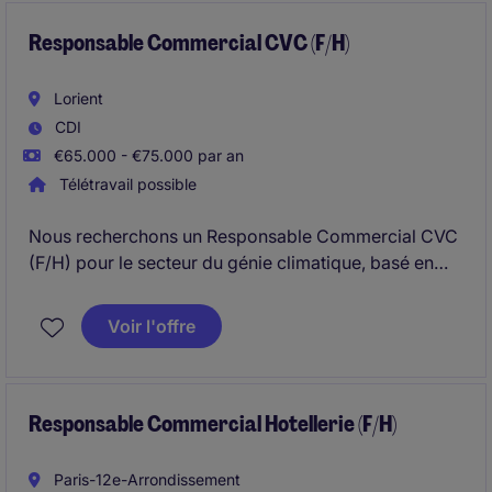
adaptés, optimisez les flux de marchandises et
développez un réseau de partenaires locaux
Responsable Commercial CVC (F/H)
Lorient
CDI
€65.000 - €75.000 par an
Télétravail possible
Nous recherchons un Responsable Commercial CVC
(F/H) pour le secteur du génie climatique, basé en
région Bretagne. Vous piloterez et développerez
l'activité commerciale auprès de prescripteurs
Voir l'offre
(architectes, bureaux d'études) & répondrez aux
appels d'offres.
Responsable Commercial Hotellerie (F/H)
Paris-12e-Arrondissement