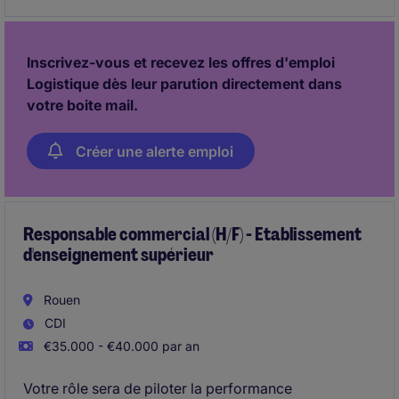
révolutionne l'univers de la cuisine premium grâce à
des solutions innovantes, design et à forte valeur
ajoutée.
Inscrivez-vous et recevez les offres d'emploi
Logistique dès leur parution directement dans
En tant que Responsable Commercial H/F, vous
votre boite mail.
incarnez la marque et êtes un interlocuteur privilégié
pour nos clients cuisinistes.
Créer une alerte emploi
Responsable commercial (H/F) - Etablissement
d'enseignement supérieur
Rouen
CDI
€35.000 - €40.000 par an
Votre rôle sera de piloter la performance