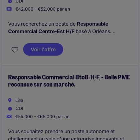
CDI
€42.000 - €52.000 par an
Vous recherchez un poste de
Responsable
Commercial Centre-Est H/F
basé à Orléans.
Notre client recherche un
Responsable Commercial
Voir l'offre
Centre-Est H/F
pour développer et animer un
portefeuille clients sur le secteur du 10; 51; 02; 89;
45; 41; 18; 36; 23; 03; 63; 42. Ce rôle combine
prospection, fidélisation et accompagnement des
Responsable Commercial BtoB (H/F) - Belle PME
reconnue sur son marché.
partenaires pour atteindre les objectifs
commerciaux.
Lille
CDI
€55.000 - €65.000 par an
Vous souhaitez prendre un poste autonome et
challengeant au sein d'une entreprise innovante et