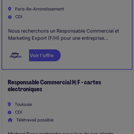
Paris-8e-Arrondissement
CDI
Nous recherchons un Responsable Commercial et
Marketing Export (F/H) pour une entreprise
intervenant à l'international, spécialisée dans des
projets à forte valeur ajoutée. Le poste est basé en
Voir l'offre
France, Paris-8e-Arrondissement avec de nombreux
déplacements à l'étranger, principalement en
Afrique, et couvre le développement commercial, la
gestion d'agents et le pilotage marketing export.
Responsable Commercial H/F - cartes
électroniques
Toulouse
CDI
Télétravail possible