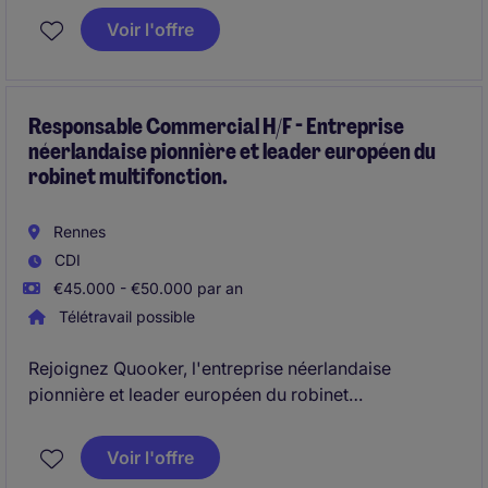
Voir l'offre
Avec une croissance rapide en France, Quooker
révolutionne l'univers de la cuisine premium grâce à
des solutions innovantes, design et à forte valeur
ajoutée.
Responsable Commercial H/F - Entreprise
néerlandaise pionnière et leader européen du
robinet multifonction.
En tant que Responsable Commercial H/F, vous
incarnez la marque et êtes un interlocuteur privilégié
pour nos clients cuisinistes.
Rennes
CDI
€45.000 - €50.000 par an
Télétravail possible
Rejoignez Quooker, l'entreprise néerlandaise
pionnière et leader européen du robinet
multifonction.
Voir l'offre
Avec une croissance rapide en France, Quooker