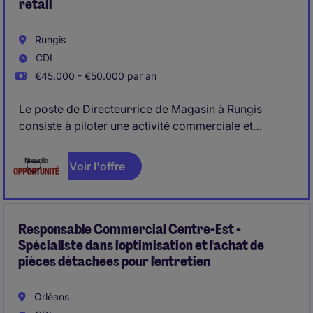
retail
Rungis
CDI
€45.000 - €50.000 par an
Le poste de Directeur·rice de Magasin à Rungis
consiste à piloter une activité commerciale et
opérationnelle dans le secteur Vente au détail. Le ou
la Directeur·rice de Magasin contribue au
Voir l'offre
développement des ventes et à la structuration de
l'organisation locale à Rungis, dans un
environnement Vente au détail.
Responsable Commercial Centre-Est -
Spécialiste dans l'optimisation et l'achat de
pièces détachées pour l'entretien
Orléans