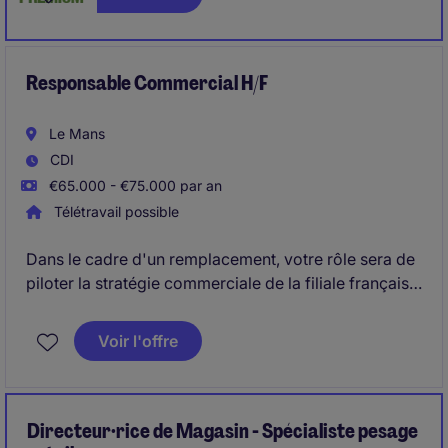
Europe.
Ce rôle stratégique vise à accompagner la
croissance d'une marque internationale.
Responsable Commercial H/F
Des déplacements fréquents en Europe sont à
Le Mans
prévoir.
CDI
€65.000 - €75.000 par an
Télétravail possible
Dans le cadre d'un remplacement, votre rôle sera de
piloter la stratégie commerciale de la filiale française,
développer un portefeuille de clients clés et de
manager une équipe d'une quinzaine de
Voir l'offre
collaborateurs (commerciaux itinérants et
sédentaires).
Directeur·rice de Magasin - Spécialiste pesage