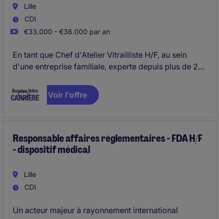
Lille
CDI
€33.000 - €36.000 par an
En tant que Chef d'Atelier Vitrailliste H/F, au sein
d'une entreprise familiale, experte depuis plus de 20
ans dans la création, la restauration et la
conservation de vitraux d'art, vous assurez
Voir l'offre
l'encadrement de l'équipe de vitraillistes au sein de
l'atelier afin d'entretenir les vitraux en respectant les
règles de sécurité et de conservation.
Responsable affaires réglementaires - FDA H/F
- dispositif médical
Lille
CDI
Un acteur majeur à rayonnement international