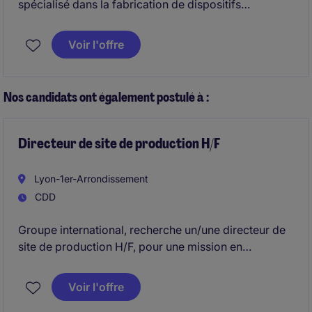
spécialisé dans la fabrication de dispositifs
médicaux à destination des acteurs de la santé,
recherche son futur Spécialiste affaires
Voir l'offre
réglementaires - FDA H/F pour accompagner le
développement de l'entreprise et contribuer à son
excellence opérationnelle.
Nos candidats ont également postulé à :
Directeur de site de production H/F
Lyon-1er-Arrondissement
CDD
Groupe international, recherche un/une directeur de
site de production H/F, pour une mission en
management de transition d'une durée de 6 mois.
Voir l'offre