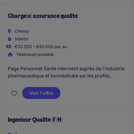
Chargé(e) assurance qualité
Chessy
Interim
€33.000 - €35.000 par an
Télétravail possible
Page Personnel Santé intervient auprès de l'industrie
pharmaceutique et biomédicale sur les profils
scientifiques, techniques, marketing et commerciaux.
Nous recrutons également, pour tous types
Voir l'offre
d'entreprises, du personnel soignant sur les métiers
liés aux Ehpad, santé au travail, petite enfance et
santé à domicile.
Ingénieur Qualité (F/H)