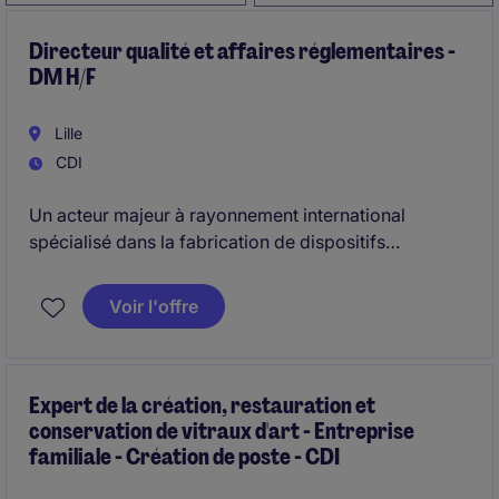
Directeur qualité et affaires réglementaires -
DM H/F
Lille
CDI
Un acteur majeur à rayonnement international
spécialisé dans la fabrication de dispositifs
médicaux à destination des acteurs de la santé,
recherche son futur Directeur qualité et affaires
Voir l'offre
réglementaires - DM H/F pour accompagner le
développement de l'entreprise et contribuer à son
excellence opérationnelle.
Expert de la création, restauration et
conservation de vitraux d'art - Entreprise
familiale - Création de poste - CDI