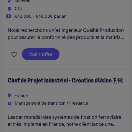
Saverne
CDI
€43.000 - €46.000 par an
Nous recherchons un(e) Ingénieur Qualité Production
pour assurer la conformité des produits et la maîtrise
des processus de fabrication dans un environnement
industriel exigeant. Véritable acteur de terrain, vous
Voir l'offre
accompagnez les équipes opérationnelles dans la
résolution de problèmes, la prévention des risques
qualité et l'amélioration continue des performances.
Chef de Projet Industriel - Création d'Usine (F/H)
France
Management de transition / Freelance
Leader mondial des systèmes de fixation ferroviaire
et très implanté en France, notre client lance une
nouvelle usine en Arabie saoudite via une joint-