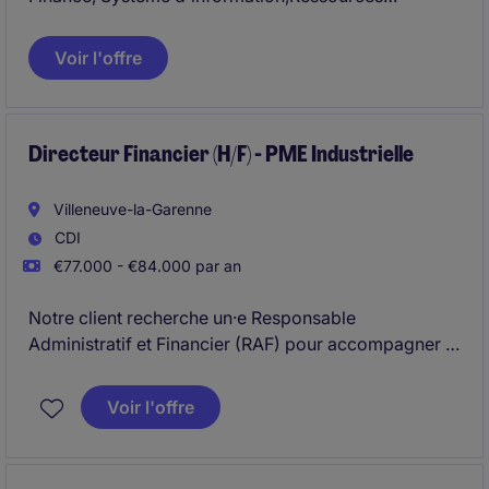
Humaines (administration), Entreprise à Mission/RSE
(support) et Services généraux.
Voir l'offre
Le profil retenu évoluera en comité de Direction et
pilotera une équipe de 5 personnes.
Directeur Financier (H/F) - PME Industrielle
Villeneuve-la-Garenne
CDI
€77.000 - €84.000 par an
Notre client recherche un·e Responsable
Administratif et Financier (RAF) pour accompagner la
performance et la structuration financière de ses
activités. . Le/la RAF intervient au cœur des enjeux de
Voir l'offre
Comptabilité et de pilotage financier, avec une forte
dimension contrôle de gestion.