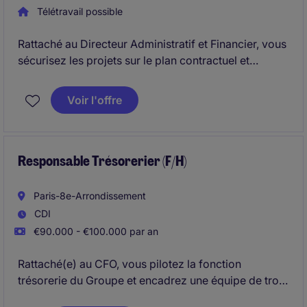
Télétravail possible
Rattaché au Directeur Administratif et Financier, vous
sécurisez les projets sur le plan contractuel et
optimisez leur performance financière. Vous
accompagnez les équipes opérationnelles sur des
Voir l'offre
opérations à forts enjeux en apportant votre
expertise stratégique. Vous intervenez sur des
chantiers d'envergure en lien étroit avec les équipes
travaux et le service juridique.
Responsable Trésorerier (F/H)
Paris-8e-Arrondissement
CDI
€90.000 - €100.000 par an
Rattaché(e) au CFO, vous pilotez la fonction
trésorerie du Groupe et encadrez une équipe de trois
collaborateurs. Vous êtes garant(e) de la gestion des