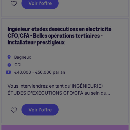
Voir l'offre
Ingénieur études d'exécutions en électricité
CFO/CFA - Belles opérations tertiaires -
Installateur prestigieux
Bagneux
CDI
€40.000 - €50.000 par an
Vous interviendrez en tant qu'INGÉNIEUR(E)
ÉTUDES D'EXÉCUTIONS CFO/CFA au sein du
secteur des SERVICES AUX ENTREPRISES. Vous
serez responsable de la conception et du suivi des
Voir l'offre
projets en CFO et CFA dans un environnement basé à
Bagneux.