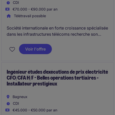
CDI
€70.000 - €90.000 par an
Télétravail possible
Société internationale en forte croissance spécialisée
dans les infrastructures télécoms recherche son
Adjoint DAF afin d'accompagner son développement
européen. Au cœur des opérations, le poste offre une
Voir l'offre
exposition complète aux enjeux financiers,
opérationnels et stratégiques d'une organisation
entrepreneuriale en pleine structuration
Ingénieur études d'exécutions de prix électricité
CFO/CFA H/F - Belles opérations tertiaires -
Installateur prestigieux
Bagneux
CDI
€45.000 - €50.000 par an