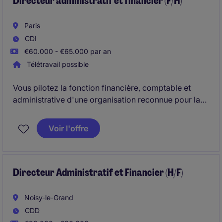
Directeur administratif et financier (F/H)
Paris
CDI
€60.000 - €65.000 par an
Télétravail possible
Vous pilotez la fonction financière, comptable et
administrative d'une organisation reconnue pour la
qualité de ses actions. Vous supervisez le budget, les
reportings, la relation avec les cabinets externes, la
Voir l'offre
gestion comptable et RH, ainsi que le pilotage
administratif. Un rôle clé, autonome et stratégique au
cœur de la structure.
Directeur Administratif et Financier (H/F)
Noisy-le-Grand
CDD