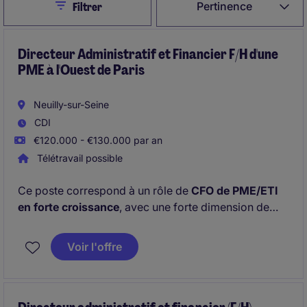
Close
Pertinence
Filtrer
Directeur Administratif et Financier F/H d'une
PME à l'Ouest de Paris
Neuilly-sur-Seine
CDI
€120.000 - €130.000 par an
Télétravail possible
Ce poste correspond à un rôle de
CFO de PME/ETI
en forte croissance
, avec une forte dimension de
financement, consolidation IFRS, pilotage de la
performance et accompagnement de l'expansion du
Voir l'offre
groupe en France et en Europe.