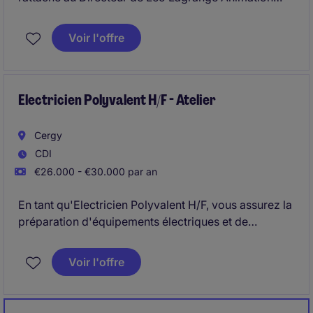
hiérarchiquement et au Directeur Administratif et
Financier Groupe et sera en charge de tenir la
Voir l'offre
comptabilité de Léo Lagrange Animation
conformément aux règles et objectifs définis par la
Fédération.
Electricien Polyvalent H/F - Atelier
Cergy
CDI
€26.000 - €30.000 par an
En tant qu'Electricien Polyvalent H/F, vous assurez la
préparation d'équipements électriques et de
plomberie destinés à être installés sur chantiers.
Voir l'offre