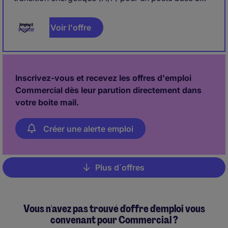
Lyon. Dans le cadre d'une création de poste, vous
développez l'activité auprès de clients industriels sur
Voir l'offre
des projets à fort impact en efficacité énergétique et
décarbonation, avec une forte dimension de
prospection.
Inscrivez-vous et recevez les offres d'emploi
Commercial dès leur parution directement dans
votre boite mail.
Créer une alerte emploi
Plus d´offres
Pagination
Vous n'avez pas trouvé d'offre d'emploi vous
convenant pour Commercial ?