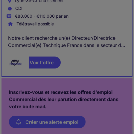
Lyon-3e-Arrondissement
CDI
€80.000 - €110.000 par an
Télétravail possible
Notre client recherche un(e) Directeur/Directrice
Commercial(e) Technique France dans le secteur de
la distribution de matières premières et spécialités
techniques, basé(e) en France (Paris, Lyon ou proche
Voir l'offre
Bondues), afin de piloter la croissance commerciale
sur les marchés CASE (Coatings, Adhesives,
Sealants & Elastomers) et recruter une équipe
dédiée.
Inscrivez-vous et recevez les offres d'emploi
Commercial dès leur parution directement dans
votre boite mail.
Créer une alerte emploi