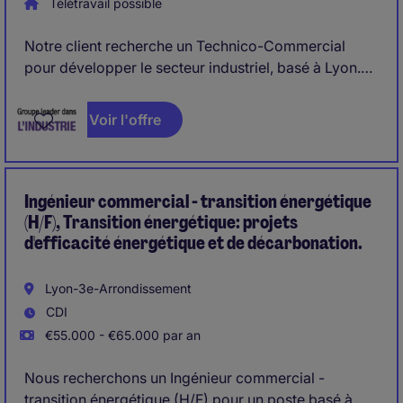
Télétravail possible
Notre client recherche un Technico-Commercial
pour développer le secteur industriel, basé à Lyon.
Rattaché au siège, ce poste combine développement
Voir l'offre
commercial, gestion de projets techniques et relation
clients sur l'ensemble du territoire français, dans un
environnement industriel exigeant et à cycles de
vente longs.
Ingénieur commercial - transition énergétique
(H/F), Transition énergétique: projets
d'efficacité énergétique et de décarbonation.
Lyon-3e-Arrondissement
CDI
€55.000 - €65.000 par an
Nous recherchons un Ingénieur commercial -
transition énergétique (H/F) pour un poste basé à