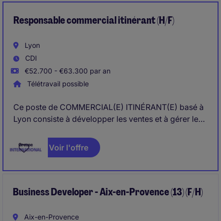
Management Group, le/la Directeur(trice)
Commercial(e) H/F contribue à la transformation
Responsable commercial itinérant (H/F)
commerciale de l'entreprise depuis Vaulx-Milieu.
Lyon
CDI
€52.700 - €63.300 par an
Télétravail possible
Ce poste de COMMERCIAL(E) ITINÉRANT(E) basé à
Lyon consiste à développer les ventes et à gérer les
relations commerciales avec les clients . Vous serez
responsable de l'identification des opportunités de
Voir l'offre
marché et de la mise en œuvre de stratégies pour
atteindre les objectifs définis sur la Zone Rhône
Alpes
Business Developer - Aix-en-Provence (13) (F/H)
Aix-en-Provence