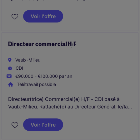
clients sur des thématiques de financement et de
projets de recherche et développement,
Voir l'offre
d'investissement et de développement à
l'international.
Directeur commercial H/F
Vaulx-Milieu
CDI
€90.000 - €100.000 par an
Télétravail possible
Directeur(trice) Commercial(e) H/F - CDI basé à
Vaulx-Milieu. Rattaché(e) au Directeur Général, le/la
Directeur(trice) Commercial(e) H/F définit et déploie
la stratégie commerciale en France et à
Voir l'offre
l'international, pilote les équipes et accélère le
développement export. Véritable membre du