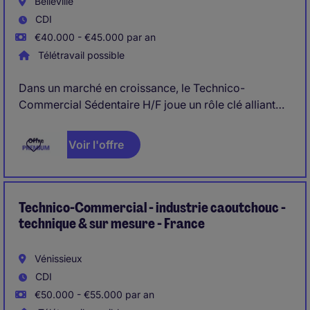
Belleville
CDI
€40.000 - €45.000 par an
Télétravail possible
Dans un marché en croissance, le Technico-
Commercial Sédentaire H/F joue un rôle clé alliant
prospection commerciale et gestion des
opportunités de vente. Il/elle identifie de nouveaux
Voir l'offre
projets, accompagne les clients tout au long du cycle
commercial et contribue à la conversion des
opportunités jusqu'à la réception du bon de
commande.
Technico-Commercial - industrie caoutchouc -
technique & sur mesure - France
Vénissieux
CDI
€50.000 - €55.000 par an