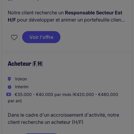
Notre client recherche un
Responsable Secteur Est
H/F
pour développer et animer un portefeuille clients
sur le secteur du 01, 21, 25, 39, 52, 67, 68, 69, 70, 71,
74, 88, 90. Ce rôle combine prospection, fidélisation
Voir l'offre
et accompagnement des partenaires pour atteindre
les objectifs commerciaux.
Acheteur (F/H)
Voiron
Interim
€35.000 - €40.000 par mois (€420.000 - €480.000
par an)
Dans le cadre d'un accroissement d'activité, notre
client recherche un acheteur (H/F)