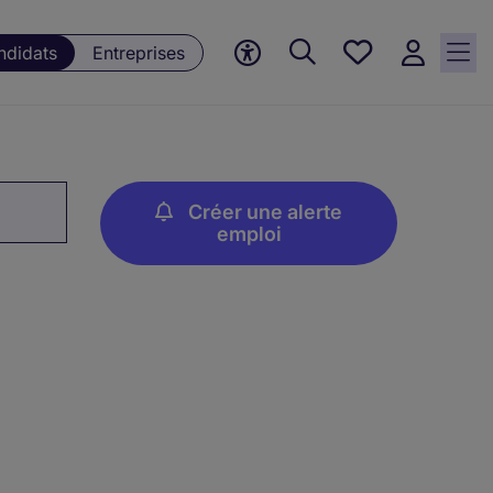
Mes offres, 0
ndidats
Entreprises
Offres
sauvegardées
Créer une alerte
emploi