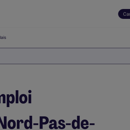
Ca
ais
mploi
Nord-Pas-de-