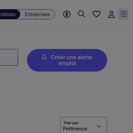
Mes offres, 0
ndidats
Entreprises
Offres
sauvegardées
Créer une alerte
emploi
Trier par
Pertinence