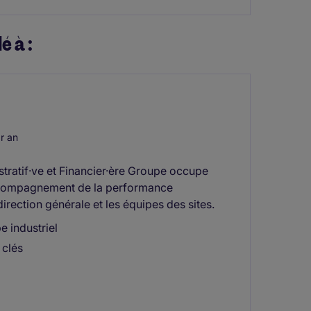
é à :
r an
istratif·ve et Financier·ère Groupe occupe
'accompagnement de la performance
 direction générale et les équipes des sites.
e industriel
 clés