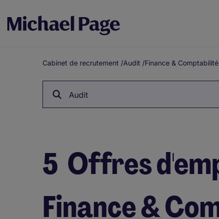
Cabinet de recrutement
/
Audit
/
Finance & Comptabilité
Fil
d'Ariane
Audit
5
Offres d'emp
Finance & Com