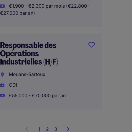
€1.900 - €2.300 par mois (€22.800 -
€27.600 par an)
Directe
NPI H/
Responsable des
Caen
Opérations
Industrielles (H/F)
CDI
€85.00
Mouans-Sartoux
Télétra
CDI
€55.000 - €70.000 par an
1
Showing
2
3