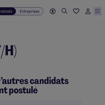
Mes offres, 0
ndidats
Entreprises
Offres
sauvegardées
/H)
’autres candidats
nt postulé