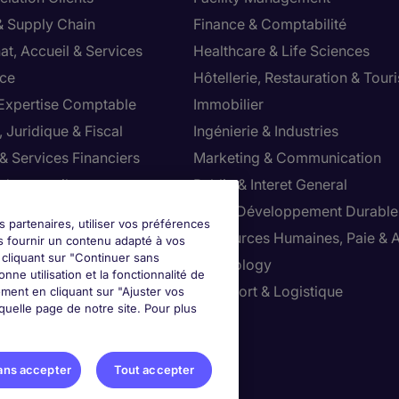
& Supply Chain
Finance & Comptabilité
at, Accueil & Services
Healthcare & Life Sciences
ce
Hôtellerie, Restauration & Tour
 Expertise Comptable
Immobilier
 Juridique & Fiscal
Ingénierie & Industries
& Services Financiers
Marketing & Communication
 de conseil
Public & Interet General
cial
RSE & Développement Durable
s partenaires, utiliser vos préférences
ction
Ressources Humaines, Paie & 
s fournir un contenu adapté à vos
n cliquant sur "Continuer sans
ts
Technology
nne utilisation et la fonctionnalité de
ution & Commerce
Transport & Logistique
ment en cliquant sur "Ajuster vos
uelle page de notre site. Pour plus
ter vos préférences
ans accepter
Tout accepter