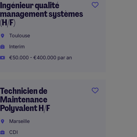
Ingénieur qualité
Respo
management systèmes
Indust
(H/F)
(F/H)
Toulouse
Pont-
Interim
CDI
€50.000 - €400.000 par an
€70.00
Technicien de
Respo
Maintenance
produc
Polyvalent H/F
St. Éti
Marseille
CDI
CDI
€60.00