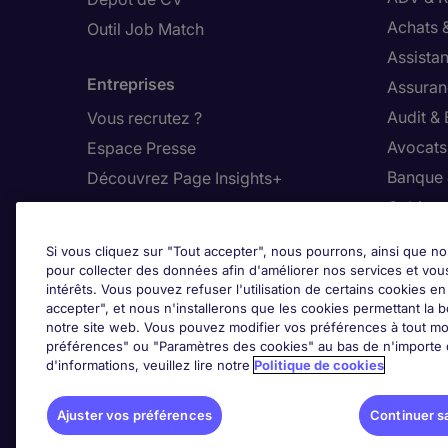
Achats 
Outil Job Match
Assistan
Entreprises
Assuran
Audit &
Vous recrutez ?
Avocats,
Espace Presse
Banque 
Découvrez Page Insights+
Cabinet
Contact
Commer
Si vous cliquez sur "Tout accepter", nous pourrons, ainsi que no
Nos bureaux en France
Constru
pour collecter des données afin d'améliorer nos services et vou
intérêts. Vous pouvez refuser l'utilisation de certains cookies e
Nous contacter
Dirigean
accepter", et nous n'installerons que les cookies permettant la bo
Nous rejoindre
Distrib
notre site web. Vous pouvez modifier vos préférences à tout mo
préférences" ou "Paramètres des cookies" au bas de n'importe q
d'informations, veuillez lire notre
Politique de cookies
Les avis Google
Ajus
Ajuster vos préférences
Continuer s
Google Rating