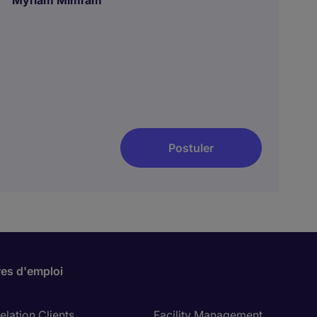
Myriam Mimram
Postuler
res d'emploi
lation Clients
Facility Management