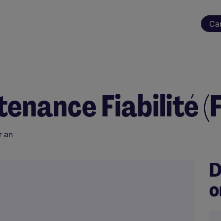
Ca
nance Fiabilité (F
r an
D
o