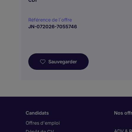
CDI
Référence de l´offre
JN-072026-7055746
Sauvegarder
Candidats
Nos off
Offres d'emploi
ADV & Re
Dépôt de CV