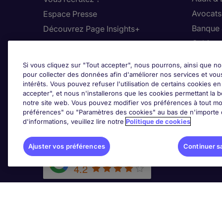
Avocats,
Espace Presse
Banque 
Découvrez Page Insights+
Cabinet
Contact
Commer
Si vous cliquez sur "Tout accepter", nous pourrons, ainsi que no
Nos bureaux en France
Constru
pour collecter des données afin d'améliorer nos services et vou
intérêts. Vous pouvez refuser l'utilisation de certains cookies e
Nous contacter
Dirigean
accepter", et nous n'installerons que les cookies permettant la bo
Nous rejoindre
Distrib
notre site web. Vous pouvez modifier vos préférences à tout mo
préférences" ou "Paramètres des cookies" au bas de n'importe q
d'informations, veuillez lire notre
Politique de cookies
Les avis Google
Ajus
Ajuster vos préférences
Continuer s
Google Rating
4.2
© Michael Page (2024)