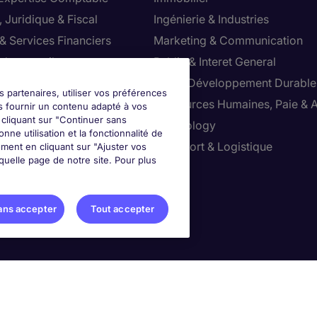
 Juridique & Fiscal
Ingénierie & Industries
& Services Financiers
Marketing & Communication
 de conseil
Public & Interet General
cial
RSE & Développement Durable
s partenaires, utiliser vos préférences
ction
Ressources Humaines, Paie & 
s fournir un contenu adapté à vos
n cliquant sur "Continuer sans
ts
Technology
nne utilisation et la fonctionnalité de
ution & Commerce
Transport & Logistique
ment en cliquant sur "Ajuster vos
uelle page de notre site. Pour plus
ter vos préférences
ans accepter
Tout accepter