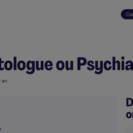
Ca
ologue ou Psychiat
r an
D
o
e