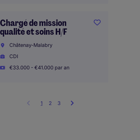
Chargé de mission
Respon
qualité et soins H/F
opérati
Châtenay-Malabry
Valen
CDI
CDI
€33.000 - €41.000 par an
€70.00
1
Showing
2
3
items
1
to
3