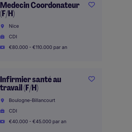
Medecin Coordonateur
Chef d
(F/H)
Educati
Nice
Montre
CDI
CDI
€80.000 - €110.000 par an
€38.00
Infirmier santé au
Direct
travail (F/H)
France
Boulogne-Billancourt
Boulog
CDI
CDI
€40.000 - €45.000 par an
Télétra