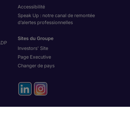
Accessibilité
Speak Up : notre canal de remontée
d’alertes professionnelles
Sites du Groupe
ADP
Investors' Site
Page Executive
Changer de pays