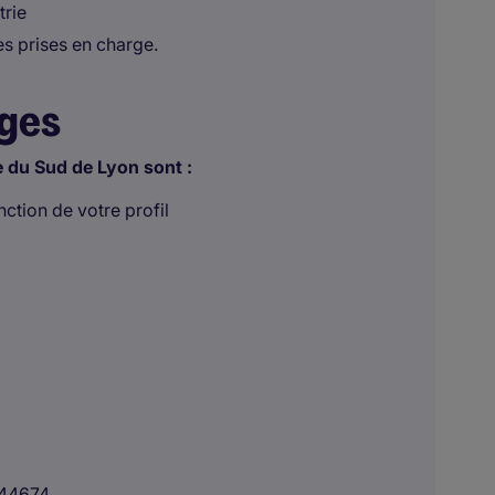
trie
es prises en charge.
ages
e du Sud de Lyon sont :
ction de votre profil
44674