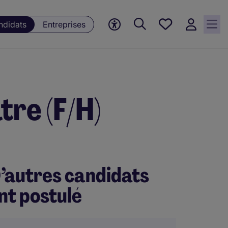
Mes offres, 0
ndidats
Entreprises
Offres
sauvegardées
re (F/H)
’autres candidats
nt postulé