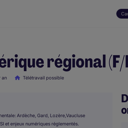
Ca
rique régional (F/
 an
Télétravail possible
D
o
mentale: Ardèche, Gard, Lozère,Vaucluse
 SI et enjeux numériques réglementés.