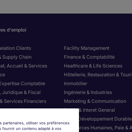
res d'emploi
lation Clients
Facility Management
& Supply Chain
Finance & Comptabilité
at, Accueil & Services
Healthcare & Life Sciences
ce
Hôtellerie, Restauration & Tour
 Expertise Comptable
Immobilier
 Juridique & Fiscal
Ingénierie & Industries
& Services Financiers
Marketing & Communication
 de conseil
Public & Interet General
cial
RSE & Développement Durable
s partenaires, utiliser vos préférences
ction
Ressources Humaines, Paie & 
s fournir un contenu adapté à vos