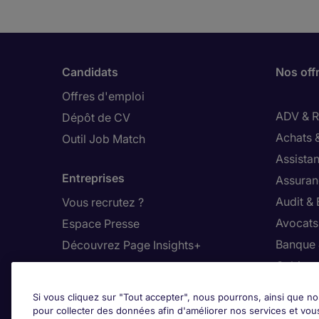
Candidats
Nos off
Offres d'emploi
ADV & Re
Dépôt de CV
Achats 
Outil Job Match
Assistan
Entreprises
Assuran
Audit &
Vous recrutez ?
Avocats,
Espace Presse
Banque 
Découvrez Page Insights+
Cabinet
Contact
Commer
Si vous cliquez sur "Tout accepter", nous pourrons, ainsi que no
Nos bureaux en France
Constru
pour collecter des données afin d'améliorer nos services et vou