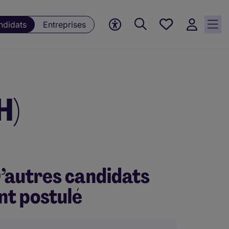
Mes offres, 0
ndidats
Entreprises
Offres
sauvegardées
H)
’autres candidats
nt postulé