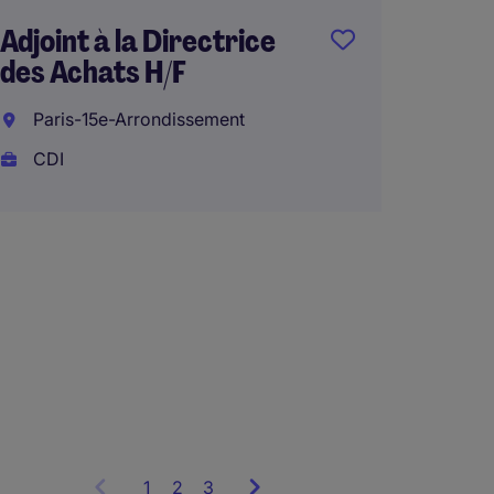
€45.00
Adjoint à la Directrice
Télétra
des Achats H/F
Paris-15e-Arrondissement
CDI
Coord
budgét
compt
Montg
CDI
Télétra
1
Showing
2
3