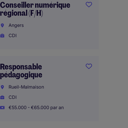
Conseiller numérique
Respo
régional (F/H)
Patrim
Maint
Angers
Travau
CDI
Besan
CDI
Responsable
pédagogique
Offic
Rueil-Malmaison
Financ
H/F
CDI
€55.000 - €65.000 par an
Paris-
CDI