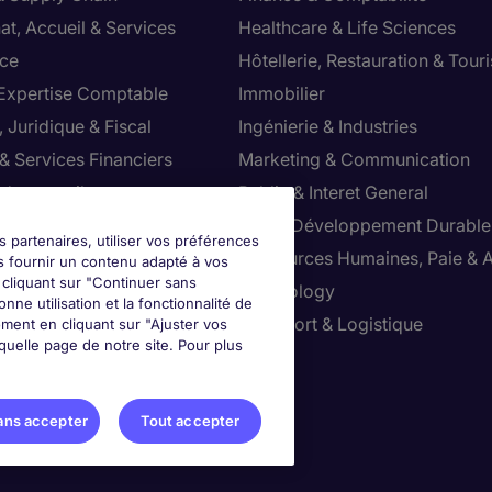
at, Accueil & Services
Healthcare & Life Sciences
ce
Hôtellerie, Restauration & Tour
 Expertise Comptable
Immobilier
 Juridique & Fiscal
Ingénierie & Industries
& Services Financiers
Marketing & Communication
 de conseil
Public & Interet General
cial
RSE & Développement Durable
s partenaires, utiliser vos préférences
ction
Ressources Humaines, Paie & 
s fournir un contenu adapté à vos
n cliquant sur "Continuer sans
ts
Technology
nne utilisation et la fonctionnalité de
ution & Commerce
Transport & Logistique
ment en cliquant sur "Ajuster vos
uelle page de notre site. Pour plus
ter vos préférences
ans accepter
Tout accepter