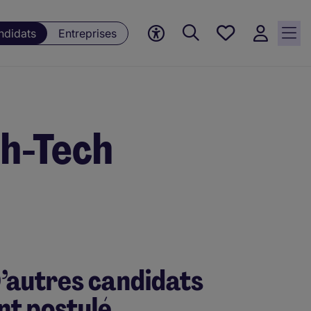
Mes offres, 0
ndidats
Entreprises
Offres
sauvegardées
h-Tech
’autres candidats
nt postulé