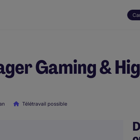
Ca
ger Gaming & Hig
an
Télétravail possible
D
o