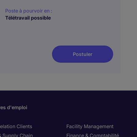
Poste à pourvoir en :
Télétravail possible
Postuler
res d'emploi
lation Clients
Facility Management
& Supply Chain
Finance & Comptabilité