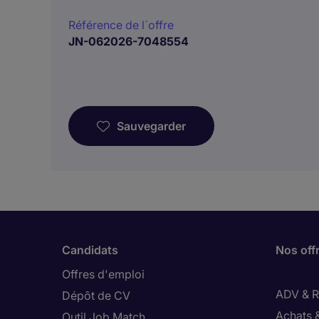
Référence de l´offre
JN-062026-7048554
Sauvegarder
Candidats
Nos off
Offres d'emploi
ADV & Re
Dépôt de CV
Achats 
Outil Job Match