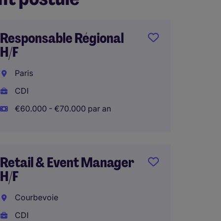
Responsable Régional
Respon
H/F
Magasi
MARTI
Paris
Interna
CDI
CDI
€60.000 - €70.000 par an
€39.00
Retail & Event Manager
H/F
Compta
Bilingu
Courbevoie
Paris
CDI