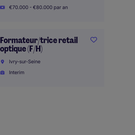
Interi
€70.000 - €80.000 par an
€45.00
Télétra
Formateur/trice retail
optique (F/H)
Chef 
Ivry-sur-Seine
Non-Al
Interim
Hyper
Interna
CDI
€41.00