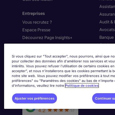
Assistan
Entreprises
Assuran
Audit &
Vous recrutez ?
Avocats,
Espace Presse
Banque 
Découvrez Page Insights+
Cabinet
Contact
Commer
Si vous cliquez sur "Tout accepter", nous pourrons, ainsi que no
Nos bureaux en France
Constru
pour collecter des données afin d'améliorer nos services et vou
intérêts. Vous pouvez refuser l'utilisation de certains cookies e
Nous contacter
Dirigean
accepter", et nous n'installerons que les cookies permettant la bo
Nous rejoindre
Distrib
notre site web. Vous pouvez modifier vos préférences à tout mo
préférences" ou "Paramètres des cookies" au bas de n'importe q
d'informations, veuillez lire notre
Politique de cookies
Les avis Google
Ajus
Ajuster vos préférences
Continuer s
Google Rating
4.2