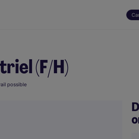
Ca
riel (F/H)
ail possible
D
o