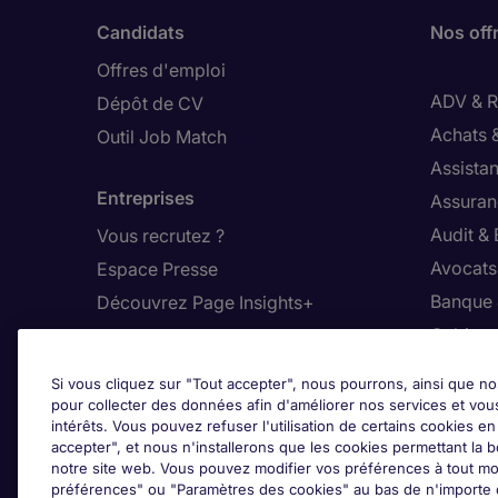
Candidats
Nos off
Offres d'emploi
ADV & Re
Dépôt de CV
Achats 
Outil Job Match
Assistan
Entreprises
Assuran
Audit &
Vous recrutez ?
Avocats,
Espace Presse
Banque 
Découvrez Page Insights+
Cabinet
Contact
Commer
Si vous cliquez sur "Tout accepter", nous pourrons, ainsi que no
Nos bureaux en France
Constru
pour collecter des données afin d'améliorer nos services et vou
intérêts. Vous pouvez refuser l'utilisation de certains cookies e
Nous contacter
Dirigean
accepter", et nous n'installerons que les cookies permettant la bo
Nous rejoindre
Distrib
notre site web. Vous pouvez modifier vos préférences à tout mo
préférences" ou "Paramètres des cookies" au bas de n'importe q