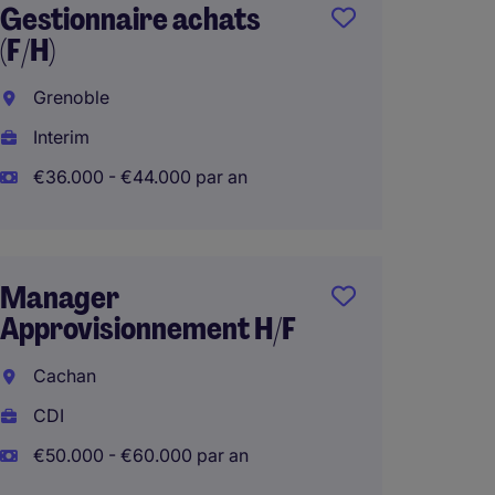
Gestionnaire achats
Achet
(F/H)
L'Isle
Grenoble
Interi
Interim
€50.00
€36.000 - €44.000 par an
Achet
Manager
prestat
Approvisionnement H/F
Bagno
Cachan
CDI
CDI
€65.00
€50.000 - €60.000 par an