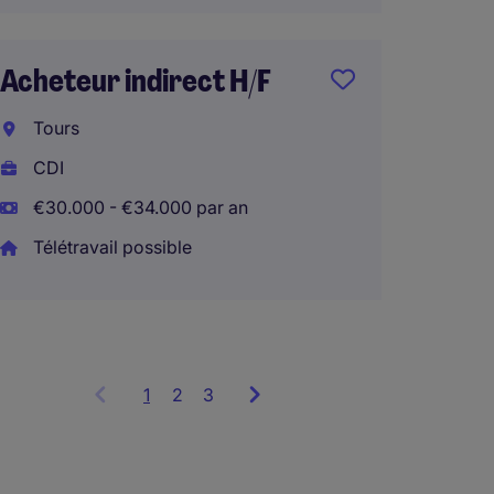
Achete
Acheteur indirect H/F
(F/H)
Tours
Lunévi
CDI
CDI
€30.000 - €34.000 par an
€45.00
Télétravail possible
1
Showing
2
3
items
1
to