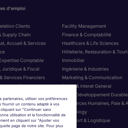
res d'emploi
lation Clients
Facility Management
& Supply Chain
Finance & Comptabilité
at, Accueil & Services
Healthcare & Life Sciences
ce
Hôtellerie, Restauration & Tour
 Expertise Comptable
Immobilier
 Juridique & Fiscal
Ingénierie & Industries
& Services Financiers
Marketing & Communication
 de conseil
Public & Interet General
cial
RSE & Développement Durable
s partenaires, utiliser vos préférences
ction
Ressources Humaines, Paie & 
s fournir un contenu adapté à vos
n cliquant sur "Continuer sans
ts
Technology
nne utilisation et la fonctionnalité de
ution & Commerce
Transport & Logistique
ment en cliquant sur "Ajuster vos
uelle page de notre site. Pour plus