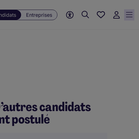
Mes offres, 0
ndidats
Entreprises
Offres
sauvegardées
’autres candidats
nt postulé