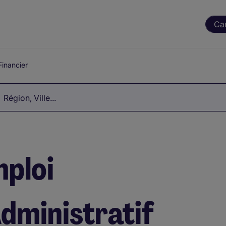
Ca
Financier
Région, Ville...
mploi
dministratif