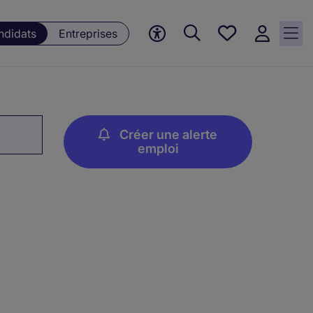
Mes offres, 0
ndidats
Entreprises
Offres
sauvegardées
Créer une alerte
emploi