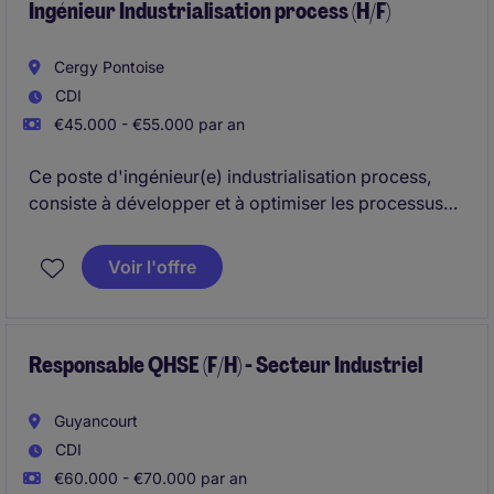
(78).
Ingénieur Industrialisation process (H/F)
Cergy Pontoise
CDI
€45.000 - €55.000 par an
Ce poste d'ingénieur(e) industrialisation process,
consiste à développer et à optimiser les processus
de production de lignes automatisées. Vous serez
chargé(e) de coordonner les différentes étapes de
Voir l'offre
l'industrialisation en collaboration avec les équipes
techniques.
Responsable QHSE (F/H) - Secteur Industriel
Guyancourt
CDI
€60.000 - €70.000 par an