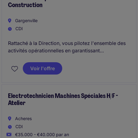
Construction
Gargenville
CDI
Rattaché à la Direction, vous pilotez l'ensemble des
activités opérationnelles en garantissant
performance, rentabilité et qualité des projets. Vous
intervenez sur des enjeux stratégiques,
Voir l'offre
organisationnels et commerciaux dans un
environnement technique exigeant
Electrotechnicien Machines Spéciales H/F -
Atelier
Acheres
CDI
€35.000 - €40.000 par an