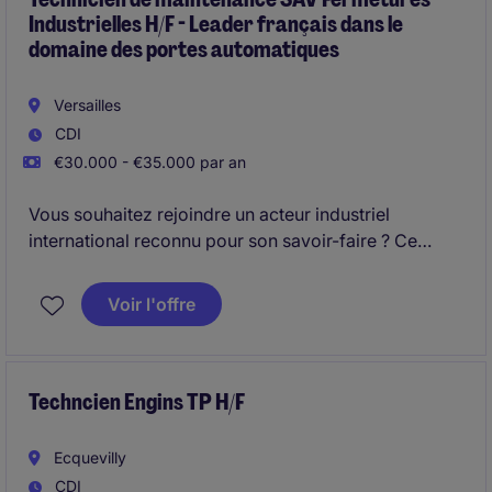
Industrielles H/F - Leader français dans le
domaine des portes automatiques
Versailles
CDI
€30.000 - €35.000 par an
Vous souhaitez rejoindre un acteur industriel
international reconnu pour son savoir-faire ? Ce
poste de Technicien SAV Itinérant vous permettra de
mettre en avant vos compétences techniques tout en
Voir l'offre
intervenant directement auprès des clients.
Techncien Engins TP H/F
Ecquevilly
CDI