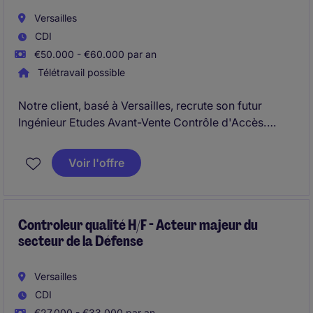
Versailles
CDI
€50.000 - €60.000 par an
Télétravail possible
Notre client, basé à Versailles, recrute son futur
Ingénieur Etudes Avant-Vente Contrôle d'Accès.
Vous intervenez en amont des projets pour analyser
les besoins du client, concevoir sa solution technique
Voir l'offre
et proposer une offre adéquate.
Controleur qualité H/F - Acteur majeur du
secteur de la Défense
Versailles
CDI
€27.000 - €33.000 par an