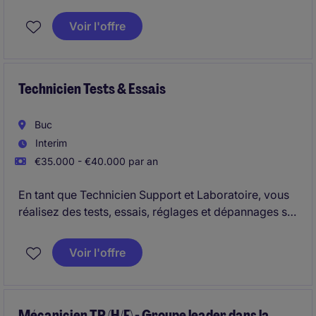
intervenez sur la sécurisation de sites sensibles, en
France et à l'international.
Voir l'offre
Technicien Tests & Essais
Buc
Interim
€35.000 - €40.000 par an
En tant que Technicien Support et Laboratoire, vous
réalisez des tests, essais, réglages et dépannages sur
des sous‑ensembles électroniques.
Voir l'offre
Mécanicien TP (H/F) - Groupe leader dans la