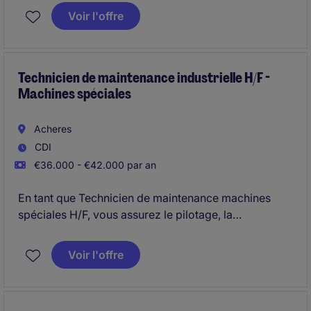
réseaux d'eau chaude sanitaire, de chauffage, de
Voir l'offre
climatisation et de piscine.
Ces solutions sont innovantes car elles sont en
parties dédiées au traitement de l'eau potable.
Technicien de maintenance industrielle H/F -
Machines spéciales
Acheres
CDI
€36.000 - €42.000 par an
En tant que Technicien de maintenance machines
spéciales H/F, vous assurez le pilotage, la
maintenance et le dépannage de machines spéciales.
Voir l'offre