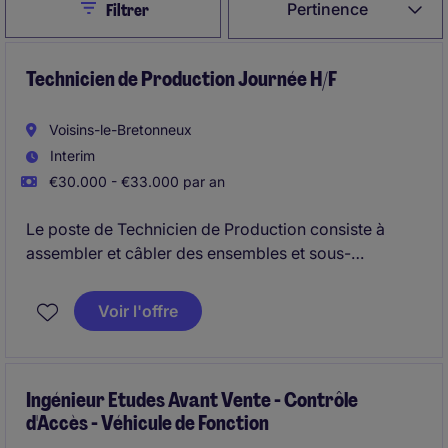
Close
Pertinence
Filtrer
Technicien de Production Journée H/F
Voisins-le-Bretonneux
Interim
€30.000 - €33.000 par an
Le poste de Technicien de Production consiste à
assembler et câbler des ensembles et sous-
ensembles mécaniques et électrotechniques selon
des standards de production définis
Voir l'offre
Page Personnel Ingénieurs et Techniciens recrute
l'ensemble des fonctions techniques pour des
sociétés (PME, PMI et grands Groupes).
Ingénieur Etudes Avant Vente - Contrôle
d'Accès - Véhicule de Fonction