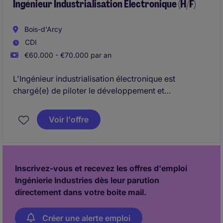
Ingénieur Industrialisation Electronique (H/F)
Bois-d'Arcy
CDI
€60.000 - €70.000 par an
L'Ingénieur industrialisation électronique est
chargé(e) de piloter le développement et
l'amélioration des processus de production
électronique, en étroite collaboration avec les
Voir l'offre
équipes techniques et les partenaires. Ce poste,
nécessite une expertise technique avancée en
électronique dans le secteur industriel.
Inscrivez-vous et recevez les offres d'emploi
Ingénierie Industries dès leur parution
directement dans votre boite mail.
Créer une alerte emploi