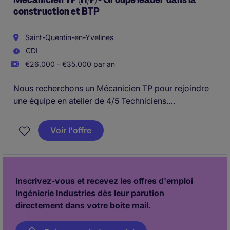
construction et BTP
Saint-Quentin-en-Yvelines
CDI
€26.000 - €35.000 par an
Nous recherchons un Mécanicien TP pour rejoindre
une équipe en atelier de 4/5 Techniciens.
Le candidat retenu sera le responsable de la
Voir l'offre
maintenance préventive et corrective du parc de
machines de travaux publics, comprenant des pelles,
des bulldozers, des malaxeurs, des épandeurs, des
niveleuses et des camions cylindre.
Inscrivez-vous et recevez les offres d'emploi
Ingénierie Industries dès leur parution
directement dans votre boite mail.