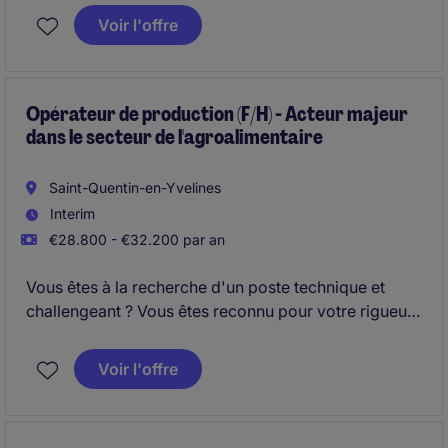
standards qualité. Rejoignez un acteur majeur des
Voir l'offre
hautes technologies et contribuez à des projets
innovants dans le domaine de la défense et de
l'aéronautique.
Opérateur de production (F/H) - Acteur majeur
dans le secteur de l'agroalimentaire
Saint-Quentin-en-Yvelines
Interim
€28.800 - €32.200 par an
Vous êtes à la recherche d'un poste technique et
challengeant ? Vous êtes reconnu pour votre rigueur
et vous appréciez le travail d'équipe ?
Voir l'offre
Alors n'attendez plus. Ce poste de conducteur de
ligne H/F est fait pour vous. Le poste est à pourvoir
en CDI dès que possible à Saint-Quentin-en-Yvelines