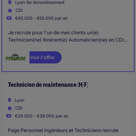
Lyon-9e-Arrondissement
CDI
€45.000 - €55.000 par an
Je recrute pour l'un de mes clients un(e)
Technicien(ne) Itinérant(e) Automaticien(ne) en CDI,
basé(e) à Lyon.Ce poste consiste à installer,
programmer et mettre en service des solutions
Voir l'offre
automatisées chez les clients, tout en assurant un
support technique et une relation client proactive.
Technicien de maintenance (H/F)
Lyon
CDI
€28.000 - €38.000 par an
Page Personnel Ingénieurs et Techniciens recrute