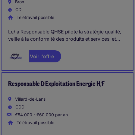
Bron
CDI
Télétravail possible
Le/la Responsable QHSE pilote la stratégie qualité,
veille à la conformité des produits et services, et
anime l'amélioration continue en conjuguant
stratégie et opérationnalité. En tant que Responsable
Voir l'offre
QHSE, il/elle garantit la maîtrise des processus,
supervise les audits et structure le système ISO pour
accompagner la performance globale des sites en
France
Responsable D'Exploitation Energie H/F
Villard-de-Lans
CDD
€54.000 - €60.000 par an
Télétravail possible