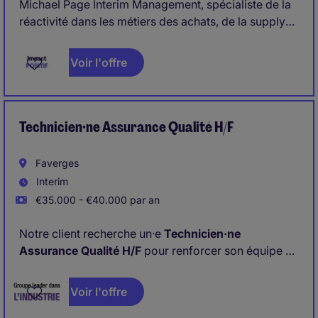
Michael Page Interim Management, spécialiste de la
réactivité dans les métiers des achats, de la supply
chain et des opérations, nous gérons des besoins de
direction générale, Direction des Achats, Direction
Voir l'offre
Supply Chain, Direction des Opérations, Direction
Industrielle, Direction des Méthodes, Direction
Qualité, Direction Usines...
Technicien·ne Assurance Qualité H/F
Faverges
Interim
€35.000 - €40.000 par an
Notre client recherche un·e
Technicien·ne
Assurance Qualité H/F
pour renforcer son équipe à
Faverges (74)
dans le secteur des
Industries
manufacturières et Production
.
Voir l'offre