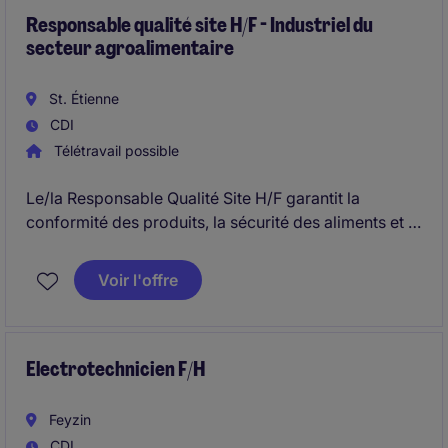
Itinérant (H/F) basé près de Lyon pour assurer la
Responsable qualité site H/F - Industriel du
secteur agroalimentaire
maintenance et la réparation de machines chez ses
clients.
St. Étienne
CDI
Télétravail possible
Le/la Responsable Qualité Site H/F garantit la
conformité des produits, la sécurité des aliments et la
performance du système qualité. Basé(e) près de
Saint-Etienne, le/la Responsable Qualité Site H/F
Voir l'offre
accompagne les équipes terrain, pilote les
certifications et contribue activement à la
performance industrielle du site de Saint-Étienne.
Electrotechnicien F/H
Feyzin
CDI