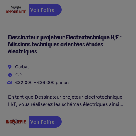
fournisseurs.
Voir l'offre
Dessinateur projeteur Electrotechnique H/F -
Missions techniques orientées études
électriques
Corbas
CDI
€32.000 - €36.000 par an
En tant que Dessinateur projeteur électrotechnique
H/F, vous réaliserez les schémas électriques ainsi
que les plans d'implantation des équipements
automatisés sur mesure. Vous dimensionnerez les
Voir l'offre
composants électriques et assurerez le suivi des
phases de fabrication, de câblage et de mise en