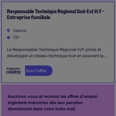
service.
Responsable Technique Régional Sud-Est H/F -
Entreprise familiale
Valence
CDI
Le Responsable Technique Régional H/F pilote et
développe un réseau technique tout en assurant la
formation et l'accompagnement des partenaires. Ce
poste allie expertise terrain, animation de réseau et
Voir l'offre
amélioration continue de la qualité de service. Le
poste de Responsable Technique Régional est
idéalement basé dans le département 26 mais peut
également être envisagé les départements suivants :
Inscrivez-vous et recevez les offres d'emploi
69, 38, 42.
Ingénierie Industries dès leur parution
directement dans votre boite mail.