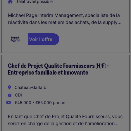
Télétravail possible
Michael Page Interim Management, spécialiste de la
réactivité dans les métiers des achats, de la supply
chain et des opérations, nous gérons des besoins de
direction générale, Direction des Achats, Direction
Voir l'offre
Supply Chain, Direction des Opérations, Direction
Industrielle, Direction des Méthodes, Direction
Qualité, Direction Usines...
Chef de Projet Qualité Fournisseurs (H/F) -
Entreprise familiale et innovante
Chateau-Gaillard
CDI
€45.000 - €55.000 par an
En tant que Chef de Projet Qualité Fournisseurs, vous
serez en charge de la gestion et de l'amélioration
continue des processus qualité en lien avec les