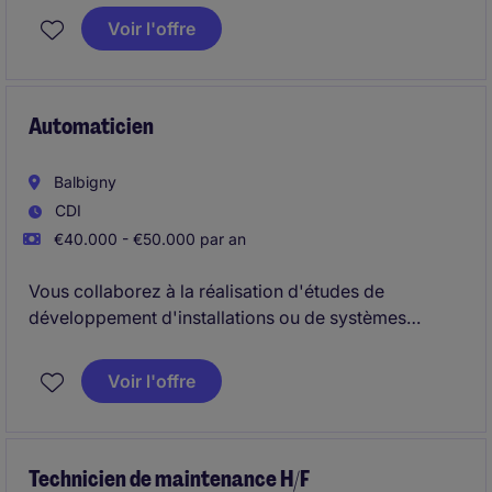
nouveau Chef de chantier industriel H/F pour
Voir l'offre
occuper un poste au Sud de Lyon.
Automaticien
Balbigny
CDI
€40.000 - €50.000 par an
Vous collaborez à la réalisation d'études de
développement d'installations ou de systèmes
industriels automatisés, sur des applications en
contrôle commande ou supervision.
Voir l'offre
Technicien de maintenance H/F