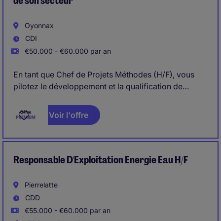
de son secteur
Oyonnax
CDI
€50.000 - €60.000 par an
En tant que Chef de Projets Méthodes (H/F), vous
pilotez le développement et la qualification de
machines spéciales destinées à la production. Vous
coordonnez les acteurs internes et externes afin de
Voir l'offre
garantir la mise à disposition des équipements dans
le respect des objectifs qualité, coûts et délais. Le
poste s'inscrit au cœur des enjeux d'industrialisation
et d'amélioration continue.
Responsable D'Exploitation Energie Eau H/F
Pierrelatte
CDD
€55.000 - €60.000 par an