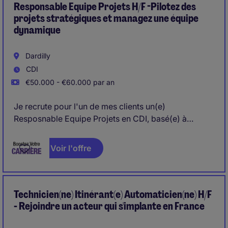
de la qualité (SMQ).
Responsable Equipe Projets H/F -Pilotez des
projets stratégiques et managez une équipe
dynamique
Dardilly
CDI
€50.000 - €60.000 par an
Je recrute pour l'un de mes clients un(e)
Resposnable Equipe Projets en CDI, basé(e) à
Dardilly (69). Vous serez responsable du suivi
opérationnel des projets, du management d'une
Voir l'offre
équipe de 6 personnes et de la coordination des
partenaires, tout en garantissant la conformité
contractuelle et la satisfaction client.
Technicien(ne) Itinérant(e) Automaticien(ne) H/F
- Rejoindre un acteur qui s'implante en France