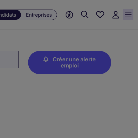
Mes offres, 0
ndidats
Entreprises
Offres
sauvegardées
Créer une alerte
emploi