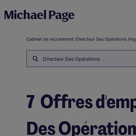
Cabinet de recrutement
/
Directeur Des Opérations
/
Ing
Fil
d'Ariane
Directeur Des Opérations
7
Offres d'emp
Des Opérations