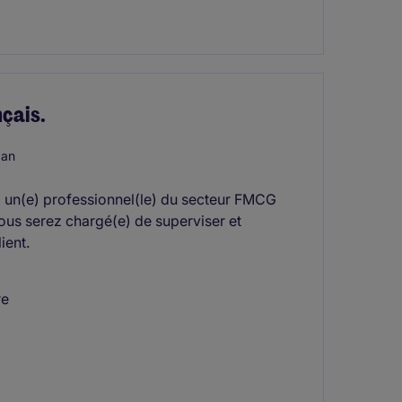
nçais.
 an
 à un(e) professionnel(le) du secteur FMCG
Vous serez chargé(e) de superviser et
ient.
re