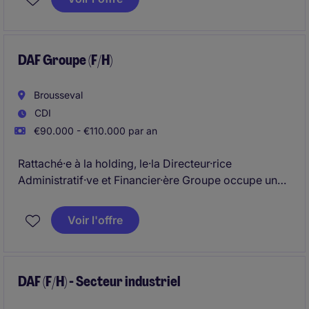
DAF Groupe (F/H)
Brousseval
CDI
€90.000 - €110.000 par an
Rattaché·e à la holding, le·la Directeur·rice
Administratif·ve et Financier·ère Groupe occupe un
rôle central de pilotage, d'anticipation et
d'accompagnement de la performance financière et
Voir l'offre
opérationnelle, en lien étroit avec la direction
générale et les équipes des sites.
DAF (F/H) - Secteur industriel