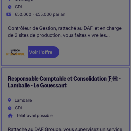
CDI
€50.000 - €55.000 par an
Contrôleur de Gestion, rattaché au DAF, et en charge
de 2 sites de production, vous faites vivre les
indicateurs de la performance industrielle d'un
périmètre passionnant (gamme de produits
Voir l'offre
diversifiée) et accompagnez les opérationnels et la
Direction en présentant les analyses permettant
d'impacter positivement l'efficacité terrain et la
rentabilité économique du périmètre. Vous produisez
Responsable Comptable et Consolidation (F/H) -
les reportings attendus par le Groupe.
Lamballe - Le Gouessant
Lamballe
CDI
Télétravail possible
Rattaché au DAF Groupe, vous supervisez un service