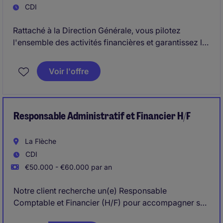
CDI
Rattaché à la Direction Générale, vous pilotez
l'ensemble des activités financières et garantissez la
fiabilité des informations du groupe. Vous
accompagnez les prises de décisions stratégiques et
Voir l'offre
soutenez la croissance à travers une vision financière
structurée et opérationnelle.
Responsable Administratif et Financier H/F
La Flèche
CDI
€50.000 - €60.000 par an
Notre client recherche un(e) Responsable
Comptable et Financier (H/F) pour accompagner son
développement à La Flèche. Véritable pilier de la