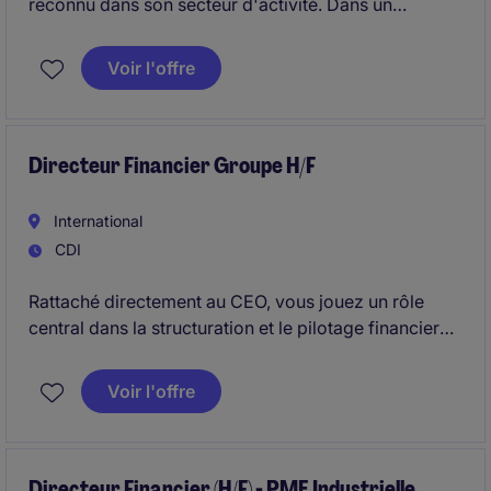
reconnu dans son secteur d'activité. Dans un
contexte de développement et de structuration,
l'entreprise recherche son Directeur Financier (H/F)
Voir l'offre
afin d'accompagner la direction dans le pilotage de
la performance et les décisions stratégiques.
Directeur Financier Groupe H/F
International
CDI
Rattaché directement au CEO, vous jouez un rôle
central dans la structuration et le pilotage financier
du groupe.
Voir l'offre
Directeur Financier (H/F) - PME Industrielle