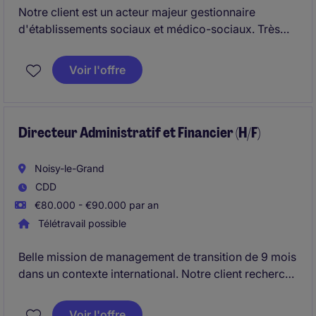
Notre client est un acteur majeur gestionnaire
d'établissements sociaux et médico-sociaux. Très
engagée depuis plusieurs années auprès de publics
en situation de vulnérabilité, l'association compte
Voir l'offre
aujourd'hui près de 1000 salariés répartis sur le
territoire de Franche-Comté. Elle recherche
aujourd'hui son futur Directeur Administratif et
Financier.
Directeur Administratif et Financier (H/F)
Noisy-le-Grand
CDD
€80.000 - €90.000 par an
Télétravail possible
Belle mission de management de transition de 9 mois
dans un contexte international. Notre client recherche
un Directeur Administratif et Financier
Voir l'offre