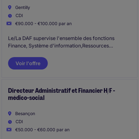
Gentilly
CDI
€90.000 - €100.000 par an
Le/La DAF supervise l'ensemble des fonctions
Finance, Système d'information,Ressources
Humaines (administration), Entreprise à Mission/RSE
(support) et Services généraux.
Voir l'offre
Le profil retenu évoluera en comité de Direction et
pilotera une équipe de 5 personnes.
Directeur Administratif et Financier H/F -
médico-social
Besançon
CDI
€50.000 - €60.000 par an