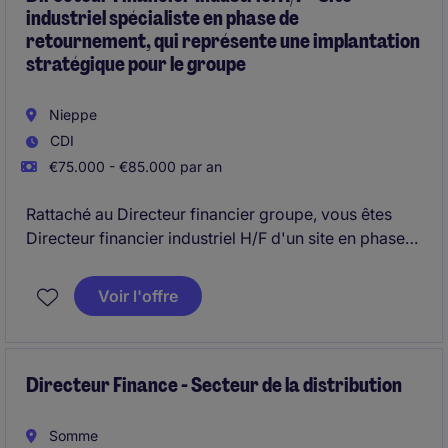
industriel spécialiste en phase de
retournement, qui représente une implantation
stratégique pour le groupe
Nieppe
CDI
€75.000 - €85.000 par an
Rattaché au Directeur financier groupe, vous êtes
Directeur financier industriel H/F d'un site en phase
de retournement. Vous êtes garant de l'information
financière du site et accompagnez la montée en
Voir l'offre
exigence du pilotage de la performance du site avec
votre regard financier. Vous évoluez dans un
contexte international exigeant à la fois en relation
avec le groupe et les acteurs locaux.
Directeur Finance - Secteur de la distribution
Somme