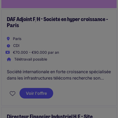
DAF Adjoint F/H - Société en hyper croissance -
Paris
Paris
CDI
€70.000 - €90.000 par an
Télétravail possible
Société internationale en forte croissance spécialisée
dans les infrastructures télécoms recherche son
Adjoint DAF afin d'accompagner son développement
européen. Au cœur des opérations, le poste offre une
Voir l'offre
exposition complète aux enjeux financiers,
opérationnels et stratégiques d'une organisation
entrepreneuriale en pleine structuration
Directeur Financier Industriel H/F - Site