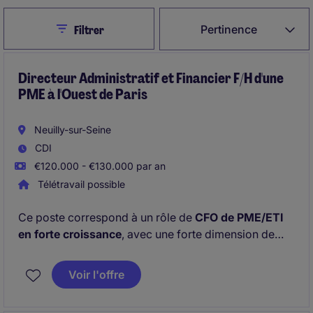
Close
Pertinence
Filtrer
Directeur Administratif et Financier F/H d'une
PME à l'Ouest de Paris
Neuilly-sur-Seine
CDI
€120.000 - €130.000 par an
Télétravail possible
Ce poste correspond à un rôle de
CFO de PME/ETI
en forte croissance
, avec une forte dimension de
financement, consolidation IFRS, pilotage de la
performance et accompagnement de l'expansion du
Voir l'offre
groupe en France et en Europe.