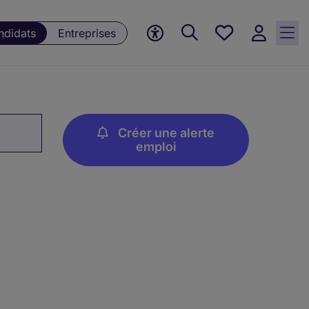
Mes offres, 0
ndidats
Entreprises
Offres
sauvegardées
Créer une alerte
emploi