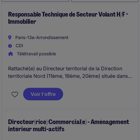
Responsable Technique de Secteur Volant H/F -
Immobilier
Paris-13e-Arrondissement
CDI
Télétravail possible
Rattaché(e) au Directeur territorial de la Direction
territoriale Nord (11ème, 19ème, 20ème) située dans
le 10ème à Jaurès, vous êtes le/la garant(e) de la
mise en oeuvre de la politique technique sur le terrain
Voir l'offre
et de la qualité de service apportée aux locataires.
Directeur(rice) Commercial(e) - Aménagement
intérieur multi-actifs