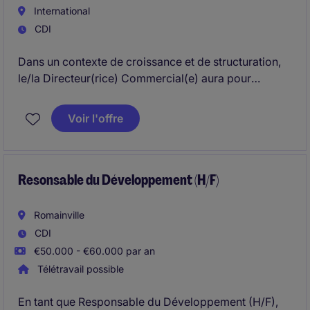
International
CDI
Dans un contexte de croissance et de structuration,
le/la Directeur(rice) Commercial(e) aura pour
mission de développer significativement le pipeline
commercial et de renforcer la position de notre client
Voir l'offre
sur l'immobilier tertiaire. Il/elle contribuera également
à l'ouverture de nouveaux relais de croissance,
notamment dans les secteurs des aménagements
hôteliers et industriels.
Resonsable du Développement (H/F)
Romainville
CDI
€50.000 - €60.000 par an
Télétravail possible
En tant que Responsable du Développement (H/F),