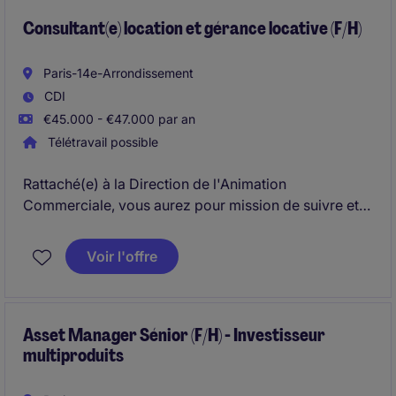
budget engagé.
Consultant(e) location et gérance locative (F/H)
Paris-14e-Arrondissement
CDI
€45.000 - €47.000 par an
Télétravail possible
Rattaché(e) à la Direction de l'Animation
Commerciale, vous aurez pour mission de suivre et
accompagner un portefeuille d'agences
immobilières franchisées sur le secteur Ouest de la
Voir l'offre
France, vous analisez réalité terrain, vous les aidez à
grandir.
Votre rôle est celui d'un référent, d'un expert qui
Asset Manager Sénior (F/H) - Investisseur
multiproduits
embarque et qui fait progresser.