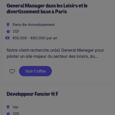
General Manager dans les Loisirs et le
divertissement basé à Paris
Paris-8e-Arrondissement
CDI
€55.000 - €60.000 par an
Notre client recherche un(e) General Manager pour
piloter un site majeur du secteur des loisirs, du
divertissement et de l'expérience immersive basé à
Paris. Rattaché(e) à une direction internationale, vous
Voir l'offre
serez responsable de la performance opérationnelle,
commerciale, financière et humaine du site, avec
pour objectif de garantir une expérience visiteur de
premier plan et d'assurer la croissance durable de
Développeur Foncier H/F
l'activité.
Var
CDI