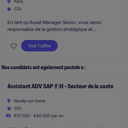
Poste basé à Nantes, Rennes, Angers ou Bordeaux.
Paris
CDI
En tant qu'Asset Manager Senior, vous serez
responsable de la gestion stratégique et
opérationnelle des actifs (tertiaire, retail, hospitality,
... )
Voir l'offre
Vous travaillerez sur un poste basé à Paris, avec pour
mission principale d'optimiser la rentabilité et la
Nos candidats ont également postulé à :
valorisation des portefeuilles immobiliers confiés.
Assistant ADV SAP (F/H) - Secteur de la santé
Neuilly-sur-Seine
CDI
€37.000 - €40.000 par an