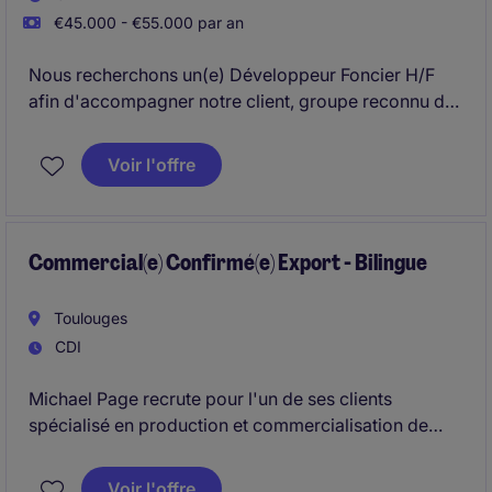
€45.000 - €55.000 par an
Nous recherchons un(e) Développeur Foncier H/F
afin d'accompagner notre client, groupe reconnu de
la promotion immobilière, dans le développement de
l'est du Var.
Voir l'offre
Commercial(e) Confirmé(e) Export - Bilingue
Toulouges
CDI
Michael Page recrute pour l'un de ses clients
spécialisé en production et commercialisation de
fruits/légumes, un(e) commercial(e) export
confirmé(e) afin de gérer et développer un
Voir l'offre