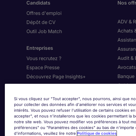
Candidats
Nos off
Offres d'emploi
ADV & Re
Dépôt de CV
Achats 
Outil Job Match
Assistan
Entreprises
Assuran
Audit &
Vous recrutez ?
Avocats,
Espace Presse
Banque 
Découvrez Page Insights+
Cabinet
Contact
Commer
Si vous cliquez sur "Tout accepter", nous pourrons, ainsi que no
Nos bureaux en France
Constru
pour collecter des données afin d'améliorer nos services et vou
intérêts. Vous pouvez refuser l'utilisation de certains cookies e
Nous contacter
Dirigean
accepter", et nous n'installerons que les cookies permettant la bo
Nous rejoindre
Distrib
notre site web. Vous pouvez modifier vos préférences à tout mo
préférences" ou "Paramètres des cookies" au bas de n'importe q
d'informations, veuillez lire notre
Politique de cookies