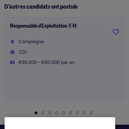
D’autres candidats ont postulé
Responsable d'Exploitation (F/H)
Compiègne
CDI
€55.000 - €60.000 par an