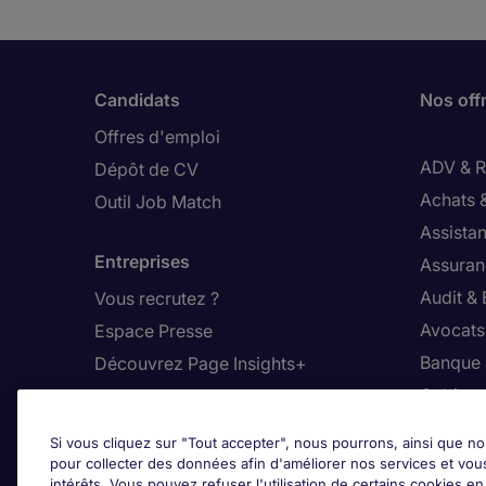
Candidats
Nos off
Offres d'emploi
ADV & Re
Dépôt de CV
Achats 
Outil Job Match
Assistan
Entreprises
Assuran
Audit &
Vous recrutez ?
Avocats,
Espace Presse
Banque 
Découvrez Page Insights+
Cabinet
Contact
Commer
Si vous cliquez sur "Tout accepter", nous pourrons, ainsi que no
Nos bureaux en France
Constru
pour collecter des données afin d'améliorer nos services et vou
intérêts. Vous pouvez refuser l'utilisation de certains cookies e