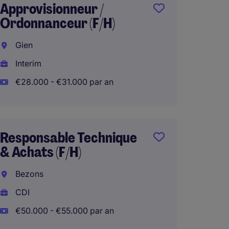
Approvisionneur /
Achete
Ordonnanceur (F/H)
(F/H)
Gien
Chaum
Interim
CDI
€28.000 - €31.000 par an
€42.00
Responsable Technique
Achet
& Achats (F/H)
L'Isle
Bezons
Interi
CDI
€50.00
€50.000 - €55.000 par an