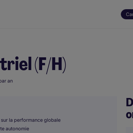
Ca
riel (F/H)
par an
D
o
t sur la performance globale
rte autonomie