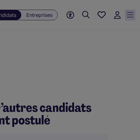
Mes offres, 0
ndidats
Entreprises
Offres
sauvegardées
’autres candidats
nt postulé