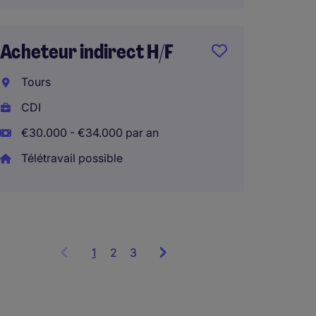
Achete
Acheteur indirect H/F
Mougi
Tours
CDI
CDI
€52.00
€30.000 - €34.000 par an
Télétravail possible
1
Showing
2
3
items
1
to