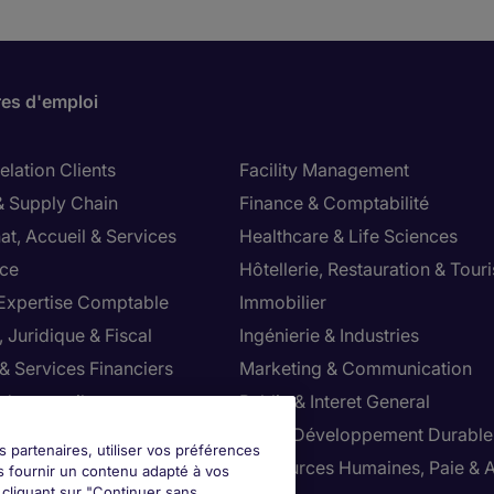
res d'emploi
lation Clients
Facility Management
& Supply Chain
Finance & Comptabilité
at, Accueil & Services
Healthcare & Life Sciences
ce
Hôtellerie, Restauration & Tour
 Expertise Comptable
Immobilier
 Juridique & Fiscal
Ingénierie & Industries
& Services Financiers
Marketing & Communication
 de conseil
Public & Interet General
cial
RSE & Développement Durable
s partenaires, utiliser vos préférences
ction
Ressources Humaines, Paie & 
s fournir un contenu adapté à vos
n cliquant sur "Continuer sans