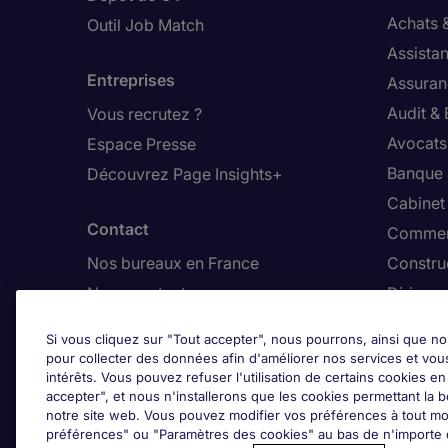
Achats 
Outil Job Match
Assistan
Entreprises
Assuran
Audit &
Vous recrutez ?
Avocats,
Espace Presse
Banque 
Découvrez Page Insights+
Cabinet
Contact
Commer
Nos bureaux en France
Constru
Nous contacter
Dirigean
Nous rejoindre
Distrib
Si vous cliquez sur "Tout accepter", nous pourrons, ainsi que no
pour collecter des données afin d'améliorer nos services et vou
Les avis Google
intérêts. Vous pouvez refuser l'utilisation de certains cookies e
Ajus
accepter", et nous n'installerons que les cookies permettant la bo
notre site web. Vous pouvez modifier vos préférences à tout mo
Google Rating
préférences" ou "Paramètres des cookies" au bas de n'importe q