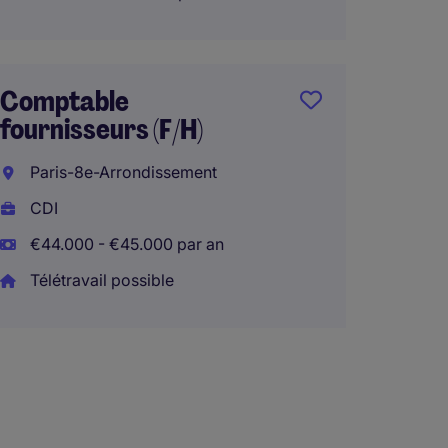
€54.00
Comptable
fournisseurs (F/H)
Respo
Compta
Paris-8e-Arrondissement
(H/F)
CDI
La Flè
€44.000 - €45.000 par an
CDI
Télétravail possible
€50.00