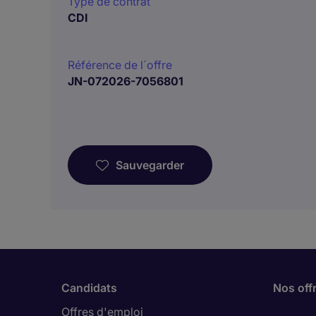
Type de contrat
CDI
Référence de l´offre
JN-072026-7056801
Sauvegarder
Candidats
Nos off
Offres d'emploi