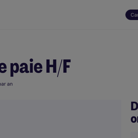
Ca
e paie H/F
par an
D
o