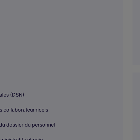
iales (DSN)
s collaborateur·rice·s
du dossier du personnel
nistratifs et paie