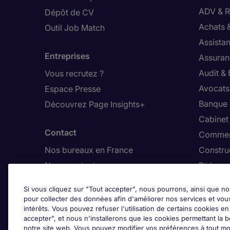
ADV & Re
Dépôt de CV
Achats 
Outil Job Match
Assistan
Entreprises
Assuran
Audit &
Vous recrutez ?
Avocats,
Espace Presse
Banque 
Découvrez Page Insights+
Cabinet
Contact
Commer
Nos bureaux en France
Constru
Nous contacter
Dirigean
Nous rejoindre
Distrib
Si vous cliquez sur "Tout accepter", nous pourrons, ainsi que no
pour collecter des données afin d'améliorer nos services et vou
Les avis Google
intérêts. Vous pouvez refuser l'utilisation de certains cookies e
Ajus
accepter", et nous n'installerons que les cookies permettant la bo
notre site web. Vous pouvez modifier vos préférences à tout mo