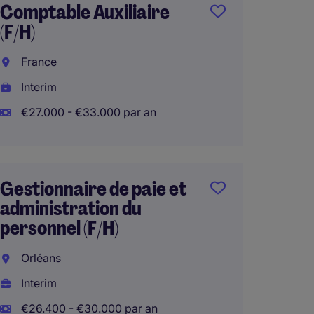
Comptable Auxiliaire
Gestio
(F/H)
GTA H/
France
Courb
Interim
Interi
€27.000 - €33.000 par an
€38.00
(€456.000
Télétra
Gestionnaire de paie et
administration du
personnel (F/H)
Respo
Compta
Orléans
Paris-
Interim
CDI
€26.400 - €30.000 par an