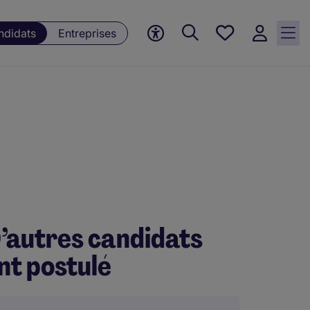
Mes offres, 0
ndidats
Entreprises
Offres
sauvegardées
’autres candidats
nt postulé