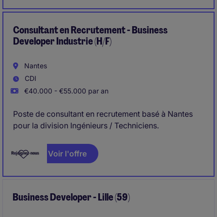
instaurerez des relations durables fondées sur la
confiance et la valeur ajoutée. Rejoignez Michael
Page !
Consultant en Recrutement - Business
Developer Industrie (H/F)
Nantes
CDI
€40.000 - €55.000 par an
Poste de consultant en recrutement basé à Nantes
pour la division Ingénieurs / Techniciens.
Voir l'offre
Business Developer - Lille (59)