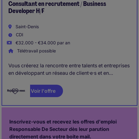
Consultant en recrutement / Business
Developer H/F
Saint-Denis
CDI
€32.000 - €34.000 par an
Télétravail possible
Vous créerez la rencontre entre talents et entreprises
en développant un réseau de client·e·s et en
comprenant leurs besoins pour proposer les profils
pertinents. Vous piloterez chaque étape du
Voir l'offre
recrutement avec exigence et bienveillance, et
instaurerez
des relations durables fondées sur la confiance et la
Inscrivez-vous et recevez les offres d'emploi
valeur ajoutée. Rejoignez Michael Page !
Responsable De Secteur dès leur parution
directement dans votre boite mail.