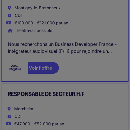
Montigny-le-Bretonneux
CDI
€100.000 - €121.000 par an
Télétravail possible
Nous recherchons un Business Developer France -
Intégrateur audiovisuel (F/H) pour rejoindre un
intégrateur international de solutions audiovisuelles
et digitales. Basé à Montigny-le-Bretonneux, le poste
Voir l'offre
couvre le marché français et porte sur des projets
complexes et à forte valeur ajoutée dans des
environnements premium tels que le retail, le luxe,
l'automobile et le corporate.
RESPONSABLE DE SECTEUR H/F
Merxheim
CDI
€47.000 - €52.000 par an