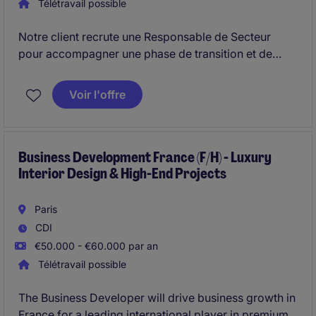
Télétravail possible
Notre client recrute une Responsable de Secteur
pour accompagner une phase de transition et de
réorganisation commerciale. Le poste combine
présence terrain, présence siège et coordination
Voir l'offre
européenne sur plusieurs segments à forte technicité.
Business Development France (F/H) - Luxury
Interior Design & High-End Projects
Paris
CDI
€50.000 - €60.000 par an
Télétravail possible
The Business Developer will drive business growth in
France for a leading international player in premium