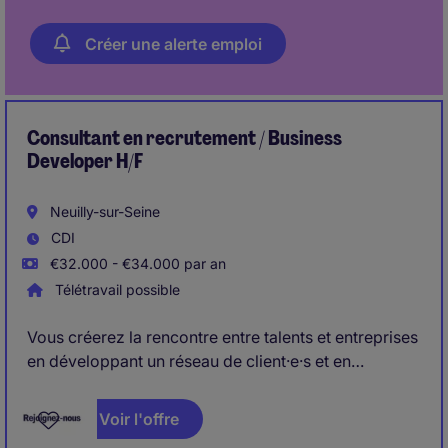
Créer une alerte emploi
Consultant en recrutement / Business
Developer H/F
Neuilly-sur-Seine
CDI
€32.000 - €34.000 par an
Télétravail possible
Vous créerez la rencontre entre talents et entreprises
en développant un réseau de client·e·s et en
comprenant leurs besoins pour proposer les profils
pertinents. Vous piloterez chaque étape du
Voir l'offre
recrutement avec exigence et bienveillance, et