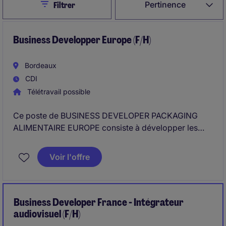
Close
Pertinence
Filtrer
Business Developper Europe (F/H)
Bordeaux
CDI
Télétravail possible
Ce poste de BUSINESS DEVELOPER PACKAGING
ALIMENTAIRE EUROPE consiste à développer les
ventes et à gérer les relations commerciales auprès
des producteurs alimentaires et des utilisateurs
Voir l'offre
industriels finaux. Il s'adresse à des professionnels
ouverts à l'international, motivés par la création de
nouveaux marchés et le développement de
partenariats à long terme
Business Developer France - Intégrateur
audiovisuel (F/H)