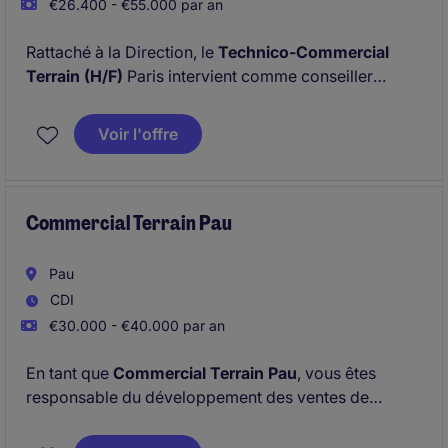
€26.400 - €55.000 par an
Rattaché à la Direction, le
Technico-Commercial
Terrain (H/F)
Paris intervient comme conseiller
technique et commercial auprès d'une clientèle BtoC
et BtoB.
Voir l'offre
Vous assurez la prospection, la gestion des leads
entrants, réalisez les visites clients et assurez le suivi
commercial, la vente de projets et
d'accompagnements sur mesure.
Commercial Terrain Pau
Pau
CDI
€30.000 - €40.000 par an
En tant que
Commercial Terrain Pau
, vous êtes
responsable du développement des ventes de
produits consommables en tabac sur Paris.