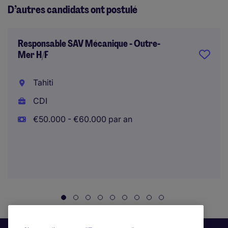
D’autres candidats ont postulé
Responsable SAV Mécanique - Outre-
Mer H/F
Tahiti
CDI
€50.000 - €60.000 par an