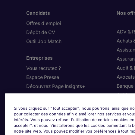
Candidats
Nos off
Offres d'emploi
ADV & Re
Dépôt de CV
Achats 
Outil Job Match
Assistan
Entreprises
Assuran
Audit &
Vous recrutez ?
Avocats,
Espace Presse
Banque 
Découvrez Page Insights+
Cabinet
Contact
Commer
Si vous cliquez sur "Tout accepter", nous pourrons, ainsi que no
Nos bureaux en France
Constru
pour collecter des données afin d'améliorer nos services et vou
intérêts. Vous pouvez refuser l'utilisation de certains cookies e
Nous contacter
Dirigean
accepter", et nous n'installerons que les cookies permettant la bo
Nous rejoindre
Distrib
notre site web. Vous pouvez modifier vos préférences à tout mo