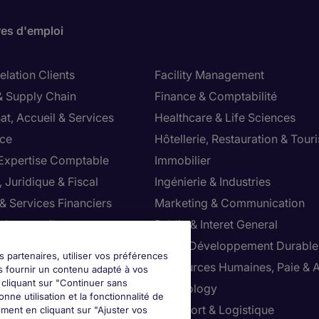
res d'emploi
lation Clients
Facility Management
& Supply Chain
Finance & Comptabilité
at, Accueil & Services
Healthcare & Life Sciences
ce
Hôtellerie, Restauration & Tour
 Expertise Comptable
Immobilier
 Juridique & Fiscal
Ingénierie & Industries
& Services Financiers
Marketing & Communication
 de conseil
Public & Interet General
cial
RSE & Développement Durable
s partenaires, utiliser vos préférences
ction
Ressources Humaines, Paie & 
s fournir un contenu adapté à vos
n cliquant sur "Continuer sans
ts
Technology
nne utilisation et la fonctionnalité de
ution & Commerce
Transport & Logistique
ment en cliquant sur "Ajuster vos