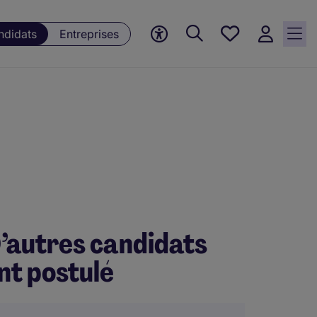
Mes offres, 0
ndidats
Entreprises
Offres
sauvegardées
’autres candidats
nt postulé