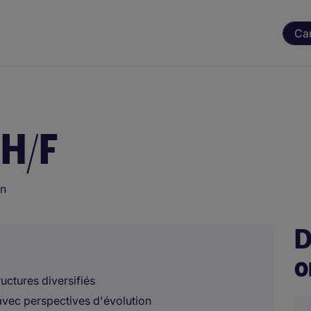
Ca
 H/F
an
D
o
uctures diversifiés
avec perspectives d'évolution