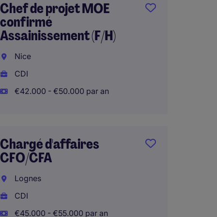
Chef de projet MOE
Respon
confirmé
Etudes
Assainissement (F/H)
Nantes
Nice
Nante
CDI
CDI
€42.000 - €50.000 par an
€50.00
Télétra
Chargé d'affaires
CFO/CFA
Chef·f
Bâtime
Lognes
Montai
CDI
Monta
€45.000 - €55.000 par an