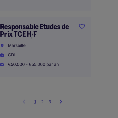
CDI
€45.00
Responsable Etudes de
Prix TCE H/F
Respon
Marseille
Prix T
CDI
Sottev
€50.000 - €55.000 par an
CDI
1
Showing
2
3
items
1