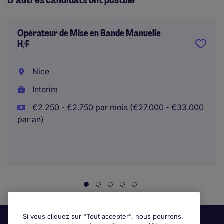
D’autres candidats ont postulé
Opérateur de Mise en Bande Manuelle
H/F
Nice
Interim
€2.250 - €2.750 par mois (€27.000 - €33.000
par an)
Si vous cliquez sur "Tout accepter", nous pourrons,