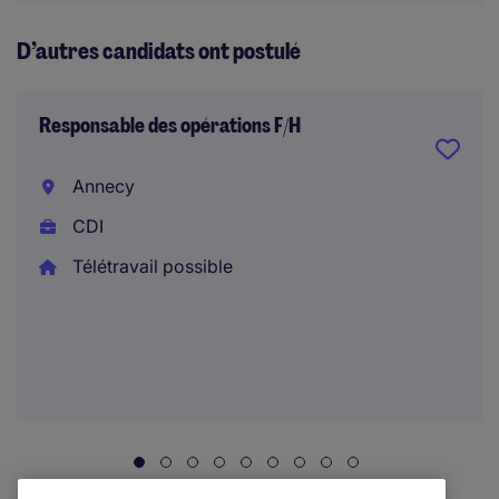
D’autres candidats ont postulé
Responsable des opérations F/H
Annecy
CDI
Télétravail possible